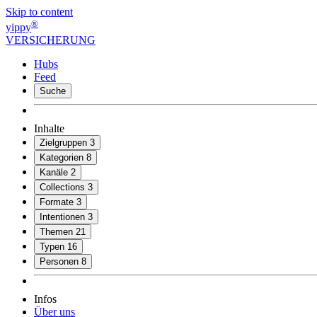
Skip to content
®
yippy
VERSICHERUNG
Hubs
Feed
Suche
Inhalte
Zielgruppen
3
Kategorien
8
Kanäle
2
Collections
3
Formate
3
Intentionen
3
Themen
21
Typen
16
Personen
8
Infos
Über uns