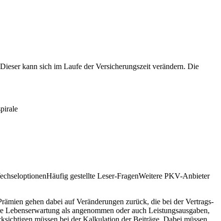
 Dieser kann sich im Laufe der Versicherungszeit verändern. Die
pirale
chseloptionenHäufig gestellte Leser-FragenWeitere PKV-Anbieter
mien gehen dabei auf Verän­de­run­gen zurück, die bei der Vertrags­­
öhere Lebenserwartung als angenommen oder auch Leistungsausgaben,
rücksichtigen müssen bei der Kalkulation der Beiträge. Dabei müssen