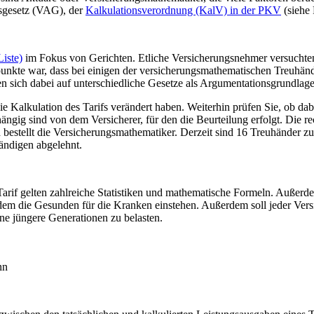
ts­gesetz (VAG), der
Kalkulationsverordnung (KalV) in der PKV
(siehe
iste)
im Fokus von Gerichten. Etliche Versicherungsnehmer versuchten
punkte war, dass bei einigen der versicherungsmathema­tischen Treuhän
en sich dabei auf unterschiedliche Gesetze als Argumentationsgrundlage
die Kalkulation des Tarifs verändert haben. Weiterhin prüfen Sie, ob d
abhängig sind von dem Versicherer, für den die Beurteilung erfolgt. Die 
 bestellt die Versicherungsmathematiker. Derzeit sind 16 Treuhänder z
tändigen abgelehnt.
Tarif gelten zahlreiche Statistiken und mathematische Formeln. Außer
in dem die Gesunden für die Kranken einstehen. Außerdem soll jeder Ve
ohne jüngere Generationen zu belasten.
nn