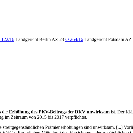
 122/16
Landgericht Berlin AZ 23
O 264/16
Landgericht Potsdam AZ
s die
Erhöhung des PKV-Beitrags
der
DKV unwirksam
ist. Der Klä
ng im Zeitraum von 2015 bis 2017 verpflichtet.
die streitgegenständlichen Prämienerhöhungen sind unwirksam. [...] Vor
s. 5 VVG erforderlichen Mitteilung des Versicherers „der maßgeblichen 