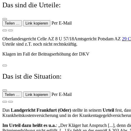
Das sind die Urteile:
Per E-Mail
Teilen …
Link kopieren
Oberlandesgericht Celle AZ 8 U 57/18Amtsgericht Potsdam AZ
29 C
Urteile sind z.T. noch nicht rechtskräftig.
Klagen im Fall der Beitragserhöhung der DKV
Das ist die Situation:
Per E-Mail
Teilen …
Link kopieren
Das
Landgericht Frankfurt (Oder)
stellte in seinem
Urteil
fest, das
Krankheits­kosten­versicherung und in der Kranken­tagegeldversicheru
Im Urteil dazu heißt es u.a.
: „Der Kläger hat Anspruch [...], denn 
Prämienerhöhung nicht erfüllt. [...] Es fehlt an der gemäß § 203 Ab