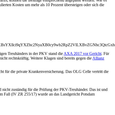
arifs, können die Beiträge entsprechend angepasst werden. Wie es
­lierten Kosten um mehr als 10 Prozent übersteigen oder sich die
0LXBsYXllci9qYXZhc2NyaXB0cy9wb2RpZ2VlLXBvZGNhc3Qt
igen Treuhänders in der PKV stand die
AXA 2017 vor Gericht
. Für
nicht rechtskräftig. Weitere Klagen sind bereits gegen die
Allianz
ht für die private Krankenversicherung. Das OLG Celle vertritt die
 nicht zuständig für die Prüfung der PKV-Treuhänder. Das ist und
 dem Fall (IV ZR 255/17) wurde an das Landgericht Potsdam