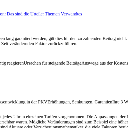
ion:
Das sind die Urteile:
Themen
Verwandtes
 lang garantiert werden, gilt dies für den zu zahlenden Beitrag nicht.
 Zeit verändernden Faktor zurückzuführen.
tig reagierenUrsachen für steigende BeiträgeAuswege aus der Kostens
gsentwicklung in der PKVErhöhungen, Senkungen, GarantienIhre 3 We
 jedes Jahr in einzelnen Tarifen vor­genommen. Die Anpassungen der Prä
vorhersehbar waren. Mögliche Veränderungen sind zum Beispiel eine h
on sind Aktuare oder Versicherungs­mathematiker, die viele Faktoren be