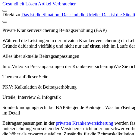
Gesundheit
Lösen
Artikel
Verbraucher
Direkt zu
Das ist die Situation:
Das sind die Urteile:
Das ist die Situat
Private Krankenversicherung Beitragserhöhung (BAP)
Während die Leistungen in der privaten Krankenversicherung ein Leben
Gründe dafür sind vielfältig und nicht nur auf
einen
sich im Laufe der
Alles über aktuelle Beitragsanpassungen
Info-Video zu Preisanpassungen der KrankenversicherungWie Sie rich
Themen auf dieser Seite
PKV: Kalkulation & Beitragserhöhung
Urteile, Interview & Infografik
Sonderkündigungsrecht bei BAPSteigende Beiträge - Was tun?Beitra
im Detail
Beitragsanpassungen in der
privaten Krankenversicherung
werden fast
unter­zeichnung von seiten der Ver­sicherer nicht oder nur schwer 
die höher als erwartet ausfallen. Zuständig für die Beitragskalkulati