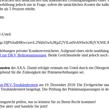
ischen den tatsäch­lichen und kalkulierten Leistungsausgaben eines T
rhöhung jedoch nur in Frage, sofern die tatsächlichen Kosten die kalku
r als 5 Prozent erhöht.
tts
-Urteil
iIgc3JjPSJodHRwczovL2Nkbi5wb2RpZ2VlLmNvbS9wb2RjYXN
öhungen privater Krankenversicherer. Aufgrund eines nicht unabhäng
il zur DKV Beitragsanpassung
. Beide Gerichtsurteile sind jedoch noch 
unsten
der AXA. Damit erfolgte erstmals ein Urteil durch ein Obergeric
ebend für die Zulässigkeit der Prämienerhöhungen sei.
 im PKV-Treuhänderstreit
am 19. Dezember 2018: Die Zivilgerichte sind
 Treuhänderstreit beigelegt. Die Prüfung der Prämienan­pas­sun­gen in
rungsrecht prüfen, nur so können Sie zu Ihrem Recht kommen!
ie aktiv und handeln Sie jetzt!