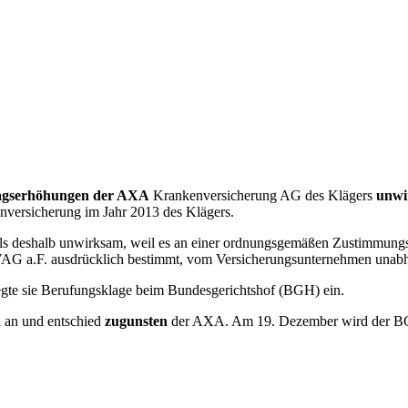
agserhöhungen der AXA
Krankenversicherung AG des Klägers
unwi
nversicherung im Jahr 2013 des Klägers.
lls deshalb unwirksam, weil es an einer ordnungs­gemäßen Zustimmungs
VAG a.F. ausdrücklich bestimmt, vom Versicherungs­unter­nehmen unabh
legte sie Berufungsklage beim Bundesgerichtshof (BGH) ein.
 an und entschied
zugunsten
der AXA. Am 19. Dezember wird der BG