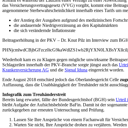
Kommt es während der Laufzeit eines Vertrags zu einer Abweichung zw
das Versicherungsvertragsgesetz (VVG) vorgibt, kommt eine Beitrags­e
angenommene Sterbewahrscheinlichkeit innerhalb eines Tarifs um meh
der Anstieg der Ausgaben aufgrund des medizinischen Fortschri
die andauernde Niedrigverzinsung an den Kapitalmärkten
die sich verändernde Inflationsrate
Beitragserhöhung in der PKV – Dr. Knut Pilz im Interview zum BGH
PHNjcmlwdCBjbGFzcz0icG9kaWdlZS1wb2RjYXN0LXBsYXllc
Wiederholt kam es zu Klagen gegen mögliche unwirksame Beitragserh
Schlagzeilen innerhalb der PKV-Branche sorgte jüngst auch das
Urte
Krankenversicherung AG
und die
Signal Iduna
eingereicht worden.
Ende August 2018 entschied jedoch das Oberlandesgericht Celle
zug
Auffassung, dass die Unabhängigkeit der Treuhänder nicht ausschlagg
Infografik zum Treuhänderstreit
Bereits lang erwartet, fällte der Bundesgerichtshof (BGH) sein
Urteil
bleibt Aufgabe der Aufsichtsbehörde BaFin. Damit ist der sogenannte
zurückgegeben zur erneuten Untersuchung und Prüfung.
Lassen Sie Ihre Ansprüche von einem Fachanwalt für Versiche
Warten Sie nicht, Ihre Ansprüche drohen zu verjähren. Werden S