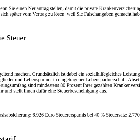
enn Sie einen Neuantrag stellen, damit die private Krankenversicherung
sich später vom Vertrag zu lösen, weil Sie Falschangaben gemacht hab
ie Steuer
h geltend machen. Grundsätzlich ist dabei ein sozialhilfegleiches Leist
glieder und Lebenspartner in eingetragener Lebenspartnerschaft. Abset
cherungsumfang sind mindestens 80 Prozent Ihrer gezahlten Krankenvers
r und stellt Ihnen dafür eine Steuerbescheinigung aus.
asisabsicherung: 6.926 Euro Steuerersparnis bei 40 % Steuersatz: 2.770
starif