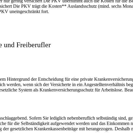
 nur gering versichert Die PKV übernimmt auch die Kosten für die Be
versichert Die PKV trägt die Kosten** Auslandsschutz (mind. sechs Mo
 PKV uneingeschränkt fort.
e und Freiberufler
 dem Hintergrund der Entscheidung für eine private Krankenversicherung
ch werden, wenn sich der Versicherte in ein Angestelltenverhältnis be
setzliche System als Krankenversicherungsschutz für Arbeitslose. Bea
usschlaggebend. Sofern Sie lediglich nebenberuflich selbständig sind, g
che für die Selbständigkeit aufgewendet werden und das Einkommen nich
g der gesetzlichen Krankenkassenbeiträge mit herangezogen. Deshalb 