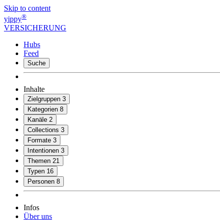
Skip to content
®
yippy
VERSICHERUNG
Hubs
Feed
Suche
Inhalte
Zielgruppen
3
Kategorien
8
Kanäle
2
Collections
3
Formate
3
Intentionen
3
Themen
21
Typen
16
Personen
8
Infos
Über uns