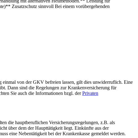
handlung mit alternativen Heilmethoden.** Leistung für
nate)** Zusatzschutz sinnvoll Bei einem vorübergehenden
 einmal von der GKV befreien lassen, gilt dies unwiderruflich. Eine
gibt. Dann sind die Regelungen zur Krankenversicherung für
chten Sie auch die Informationen bzgl. der
Privaten
elten die hauptberuflichen Versicherungsregelungen, z.B. als
t über dem der Haupttätigkeit liegt. Einkünfte aus der
muss eine Nebentätigkeit bei der Krankenkasse gemeldet werden.