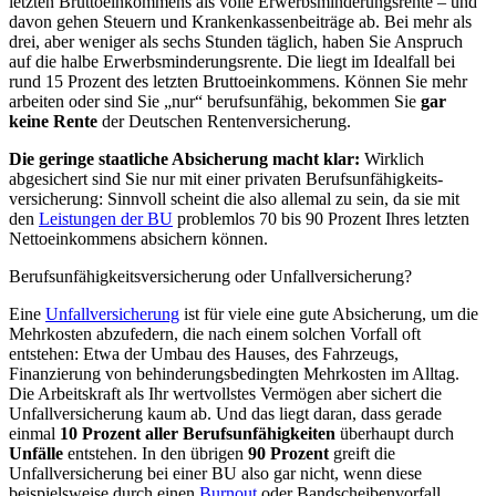
letzten Bruttoeinkommens als volle Erwerbsminderungsrente – und
davon gehen Steuern und Krankenkassenbeiträge ab. Bei mehr als
drei, aber weniger als sechs Stunden täglich, haben Sie Anspruch
auf die halbe Erwerbsminderungsrente. Die liegt im Idealfall bei
rund 15 Prozent des letzten Bruttoeinkommens. Können Sie mehr
arbeiten oder sind Sie „nur“ berufsunfähig, bekommen Sie
gar
keine Rente
der Deutschen Rentenversicherung.
Die geringe staatliche Absicherung macht klar:
Wirklich
abgesichert sind Sie nur mit einer privaten Berufs­unfähig­keits­
versicherung: Sinnvoll scheint die also allemal zu sein, da sie mit
den
Leistungen der BU
problemlos 70 bis 90 Prozent Ihres letzten
Nettoeinkommens absichern können.
Berufsunfähigkeitsversicherung oder Unfallversicherung?
Eine
Unfallversicherung
ist für viele eine gute Absicherung, um die
Mehrkosten abzufedern, die nach einem solchen Vorfall oft
entstehen: Etwa der Umbau des Hauses, des Fahrzeugs,
Finanzierung von behinderungs­bedingten Mehrkosten im Alltag.
Die Arbeitskraft als Ihr wertvollstes Vermögen aber sichert die
Unfallversicherung kaum ab. Und das liegt daran, dass gerade
einmal
10 Prozent aller Berufsunfähigkeiten
überhaupt durch
Unfälle
entstehen. In den übrigen
90 Prozent
greift die
Unfallversicherung bei einer BU also gar nicht, wenn diese
beispielsweise durch einen
Burnout
oder Bandscheibenvorfall