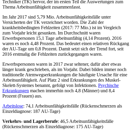
Techniker (TK) hervor, der im ersten Teil die Auswertungen zum
Thema Arbeitsunfähigkeit zusammenfasst.
Im Jahr 2017 sind 5,79 Mio. Arbeitsunfähigkeitsfälle unter
Versicherten der TK verzeichnet worden. Die Zahl der
krankheitsbedingten Fehlzeiten (2017: 77 Mio.) ist im Vergleich
zum Vorjahr leicht gesunken. Im Durchschnitt waren
Erwerbspersonen 15,1 Tage arbeitsunfähig (4,14 Prozent). 2016
waren es noch 4,48 Prozent. Das bedeutet einen relativen Rückgang
der AU-Tage um 0,8 Prozent. Damit setzt sich der Trend fort, seit
2016 erstmalig die Fehlzeiten zurückgegangen waren.
Erwerbspersonen waren in 2017 zwar seltener, dafür aber etwas
länger krank geschrieben, als im Vorjahr. Dabei bilden immer noch
traditionelle Atemwegserkrankungen die häufigste Ursache für eine
Arbeitsunfähigkeit. Auf Platz 2 sind Erkrankungen des Muskel-
Skelett-Systemes benannt, gefolgt von Infektionen.
Psychische
Erkrankungen
machen immerhin noch 4,8 (Männer) und 8,4
Prozent (Frauen) aus.
Arbeitslose
: 74,1 Arbeitsunfähigkeitsfälle (Rückenschmerzen als
Einzeldiagnose: 187 AU-Tage)
Verkehrs- und Lagerberufe
: 46,5 Arbeitsunfähigkeitsfälle
(Rückenschmerzen als Einzeldiagnose: 175 AU-Tage)