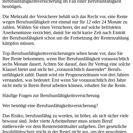
Berufsunfähigkeitsversicherung im Fall einer Berufsunfähigkeit
benötigen.
Die Mehrzahl der Versicherer behält sich das Recht vor, eine Rente
wegen Berufsunfähigkeit erst einmal nur für 12 oder 24 Monate zu
zahlen. Wählen Sie einen Versicherer, der auf solche befristeten
Anerkenntnisse verzichtet, damit Sie nicht kurze Zeit nach Eintritt
der Berufsunfähigkeit schon um die Fortsetzung der Rentenzahlung
kämpfen müssen.
Top-Berufs­unfähig­keits­versi­cherungen sehen heute vor, dass Sie
Ihre Rente bekommen, wenn Ihre Berufsunfähigkeit vor­aussichtlich
sechs Monate dauert. Achten Sie darauf, dass Ihr Vertrag eine solche
Klausel bietet und nicht bei „voraus­sichtlich dauernder“ Berufs­
unfähigkeit zahlt: Damit wird ein Prognose­zeitraum von drei Jahren
ver­stan­den, was bedeutet: Erst wenn Sie voraussichtlich drei Jahre
nicht mehr in Ihrem Beruf arbeiten können, erhalten Sie die Rente.
Häufige Fragen zur Berufsunfähigkeitsversicherung
Wer benötigt eine Berufsunfähigkeitsversicherung?
Das Risiko, berufsunfähig zu werden, ist höher, als sich sicher viele
bewusst sind. Jeder vierte Arbeitnehmer muss seinen Beruf
mittlerweile vor dem Renteneintrittsalter aufgeben. Der gesetzliche
Invaliditätsschutz reicht in der Regel nicht aus, um den gewohnten