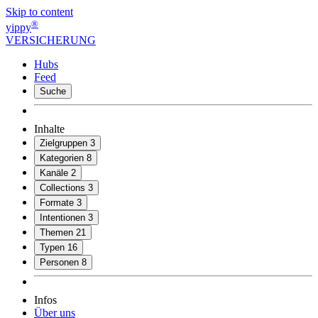
Skip to content
®
yippy
VERSICHERUNG
Hubs
Feed
Suche
Inhalte
Zielgruppen
3
Kategorien
8
Kanäle
2
Collections
3
Formate
3
Intentionen
3
Themen
21
Typen
16
Personen
8
Infos
Über uns