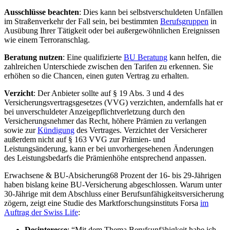
Ausschlüsse beachten
: Dies kann bei selbstverschuldeten Unfällen
im Straßenverkehr der Fall sein, bei bestimmten
Berufsgruppen
in
Ausübung Ihrer Tätigkeit oder bei außergewöhnlichen Ereignissen
wie einem Terroranschlag.
Beratung nutzen
: Eine qualifizierte
BU Beratung
kann helfen, die
zahlreichen Unterschiede zwischen den Tarifen zu erkennen. Sie
erhöhen so die Chancen, einen guten Vertrag zu erhalten.
Verzicht
: Der Anbieter sollte auf § 19 Abs. 3 und 4 des
Versicherungsvertragsgesetzes (VVG) verzichten, andernfalls hat er
bei unverschuldeter Anzeigepflichtverletzung durch den
Versicherungsnehmer das Recht, höhere Prämien zu verlangen
sowie zur
Kündigung
des Vertrages. Verzichtet der Versicherer
außerdem nicht auf § 163 VVG zur Prämien- und
Leistungsänderung, kann er bei unvorhergesehenen Änderungen
des Leistungsbedarfs die Prämienhöhe entsprechend anpassen.
Erwachsene & BU-Absicherung68 Prozent der 16- bis 29-Jährigen
haben bislang keine BU-Versi­cherung abgeschlossen. Warum unter
30-Jährige mit dem Abschluss einer Berufsunfähigkeitsversicherung
zögern, zeigt eine Studie des Marktforschungsinstituts Forsa
im
Auftrag der Swiss Life
:
Desinteresse
: “Mit dem Thema Berufsunfähigkeit habe ich