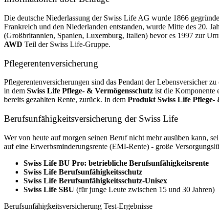
Die deutsche Niederlassung der Swiss Life AG wurde 1866 gegründet
Frankreich und den Niederlanden entstanden, wurde Mitte des 20. J
(Großbritannien, Spanien, Luxemburg, Italien) bevor es 1997 zur Um
AWD
Teil der Swiss Life-Gruppe.
Pflegerentenversicherung
Pflegerentenversicherungen sind das Pendant der Lebens­versicher zu d
in dem
Swiss Life Pflege- & Vermö­gensschutz
ist die Komponente e
bereits gezahl­ten Rente, zurück. In dem
Produkt Swiss Life Pflege-
Berufsunfähigkeitsversicherung der Swiss Life
Wer von heute auf morgen seinen Beruf nicht mehr ausüben kann, sei 
auf eine Erwerbsminderungsrente (EMI-Rente) - große Versorgungslück
Swiss Life BU Pro: betriebliche Berufsunfähigkeitsrente
Swiss Life Berufsunfähigkeitsschutz
Swiss Life Berufsunfähigkeitsschutz-Unisex
Swiss Life SBU
(für junge Leute zwischen 15 und 30 Jahren)
Berufsunfähigkeitsversicherung Test-Ergebnisse