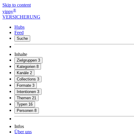
Skip to content
®
yippy
VERSICHERUNG
Hubs
Feed
Suche
Inhalte
Zielgruppen
3
Kategorien
8
Kanäle
2
Collections
3
Formate
3
Intentionen
3
Themen
21
Typen
16
Personen
8
Infos
Über uns