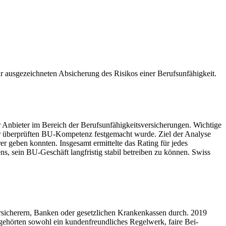
r aus­gezeich­neten Absicherung des Risikos einer Berufsun­fähigkeit.
 An­bieter im Bereich der Berufs­unfähigkeitsversicherungen. Wichtige
 der überprüften BU-Kompetenz fest­gemacht wurde. Ziel der Analyse
erer geben konnten. Ins­gesamt ermittelte das Rating für jedes
, sein BU-Ge­schäft langfristig stabil betreiben zu können. Swiss
iche­rern, Banken oder gesetz­lichen Krankenkassen durch. 2019
gehör­ten sowohl ein kundenfreund­liches Regelwerk, faire Bei­