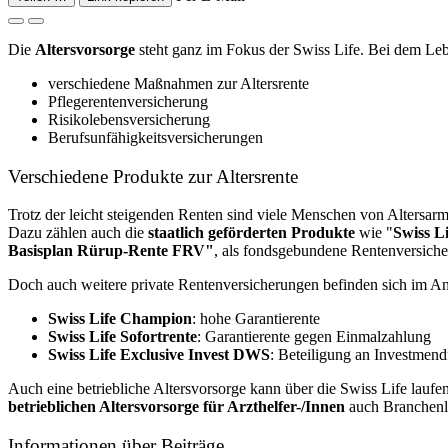
Die
Altersvorsorge
steht ganz im Fokus der Swiss Life. Bei dem Lebe
verschiedene Maßnahmen zur Altersrente
Pflegerentenversicherung
Risikolebensversicherung
Berufsunfähigkeitsversicherungen
Verschiedene Produkte zur Altersrente
Trotz der leicht steigenden Renten sind viele Menschen von Altersarmu
Dazu zählen auch die
staatlich geförderten Produkte
wie "
Swiss L
Basisplan Rürup-Rente FRV"
, als fondsgebundene Rentenversiche
Doch auch weitere private Rentenversicherungen befinden sich im An
Swiss Life Champion
: hohe Garantierente
Swiss Life Sofortrente
: Garantierente gegen Einmalzahlung
Swiss Life Exclusive Invest DWS
: Beteiligung an Investmen
Auch eine betriebliche Altersvorsorge kann über die Swiss Life laufe
betrieblichen Altersvorsorge für Arzt­helfer-/Innen
auch Branchenl
Informationen über Beiträge