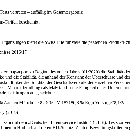
 Tests vertreten – auffällig im Gesamtergebnis:
m-Tarifen bescheinigt
n Ergän­zungen bietet die Swiss Life für viele die passenden Produkte zu
bnisse 2016/17
r map-report zu Beginn des neuen Jahres (01/2020) die Stabi­lität der
tärke und die Stabilität, die an­hand der Konstanz der Über­schüsse und
uskunft über die So­li­di­tät der Ge­schäftsverläufe der einzelnen Versich
= Maximalerfüllung) als Maßstab für die Fäh­igkeit eines Unternehmens
nde Leistungen
ausge­zeichnet.
3,3 % Aachen Münchener82,6 % LV 187180,8 % Ergo Vorsorge78,1%
ney (2019)
sam mit dem „Deutschen Finanzservice Institut“ (DFSI), Tests zu Vers
ehmen in Hin­blick auf deren BU-Schutz. Zu den Bewertungs­kritierien 