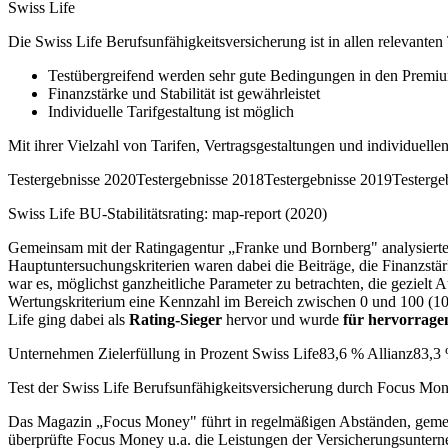
Swiss Life
Die Swiss Life Berufsunfähigkeits­versicherung ist in allen relevanten
Testübergreifend werden sehr gute Bedingungen in den Premiu
Finanzstärke und Stabilität ist gewährleistet
Individuelle Tarifgestaltung ist möglich
Mit ihrer Vielzahl von Tarifen, Vertrags­gestaltungen und individuelle
Testergebnisse 2020Testergebnisse 2018Testergebnisse 2019Testerge
Swiss Life BU-Stabilitätsrating: map-report (2020)
Gemeinsam mit der Ratingagentur „Franke und Bornberg" analysierte de
Haupt­unter­suchungs­kriterien waren dabei die Bei­träge, die Finanzs
war es, mög­lichst ganz­heitliche Parameter zu betrachten, die gezielt A
Wertungskriterium eine Kenn­zahl im Bereich zwischen 0 und 100 (100 
Life ging dabei als
Rating-Sieger
hervor und wurde
für hervorrage
Unternehmen Zielerfüllung in Prozent Swiss Life83,6 % Allianz8
Test der Swiss Life Berufsunfähigkeits­versicherung durch Focus Mo
Das Magazin „Focus Money" führt in regel­mäßigen Abständen, gemein
überprüfte Focus Money u.a. die Leistungen der Ver­sicherungs­untern