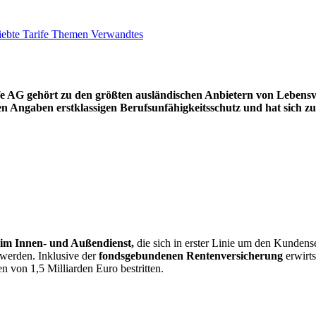
iebte Tarife
Themen
Verwandtes
 AG gehört zu den größten ausländischen Anbietern von Lebens­
nen Angaben erstklassigen Berufsunfähigkeitsschutz und hat sich 
 im Innen- und Außendienst,
die sich in erster Linie um den Kundens
 werden. Inklusive der
fondsgebun­denen Renten­versicherung
erwirts
n von 1,5 Milliarden Euro bestritten.