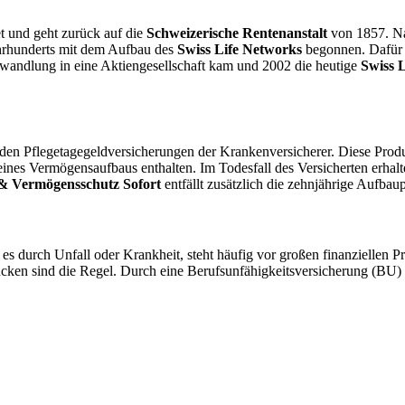
 und geht zurück auf die
Schweizerische Rentenanstalt
von 1857. Na
ahrhunderts mit dem Aufbau des
Swiss Life Networks
begonnen. Dafür 
wandlung in eine Aktiengesellschaft kam und 2002 die heutige
Swiss 
en Pflegetagegeldversicherungen der Kran­ken­versicherer. Diese Produk
ines Vermögensaufbaus enthal­ten. Im Todesfall des Versicherten erhalt
 & Vermö­gensschutz Sofort
entfällt zusätzlich die zehnjährige Aufbau
es durch Unfall oder Krankheit, steht häufig vor großen finan­ziellen
en sind die Regel. Durch eine Berufsun­fähigkeitsversicherung (BU) k