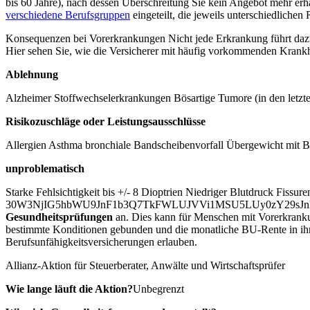
bis 60 Jahre), nach dessen Überschreitung Sie kein Angebot mehr erh
verschiedene Berufsgruppen
eingeteilt, die jeweils unterschiedlichen 
Konsequenzen bei Vorerkrankungen Nicht jede Erkrankung führt dazu
Hier sehen Sie, wie die Versicherer mit häufig vorkommenden Krank
Ablehnung
Alzheimer Stoffwechselerkrankungen Bösartige Tumore (in den letzte
Risikozuschläge oder Leistungsausschlüsse
Allergien Asthma bronchiale Bandscheibenvorfall Übergewicht mit
unproblematisch
Starke Fehlsichtigkeit bis +/- 8 Dioptrien Niedriger Blutdruck Fis
30W3NjIG5hbWU9JnF1b3Q7TkFWLUJVVi1MSU5LUy0zY29sJnF1b3Q7XQ==
Gesundheitsprüfungen
an. Dies kann für Menschen mit Vorerkrankung
bestimmte Konditionen gebunden und die monatliche BU-Rente in ihre
Berufsunfähigkeitsversicherungen erlauben.
Allianz-Aktion für Steuerberater, Anwälte und Wirtschaftsprüfer
Wie lange läuft die Aktion?
Unbegrenzt