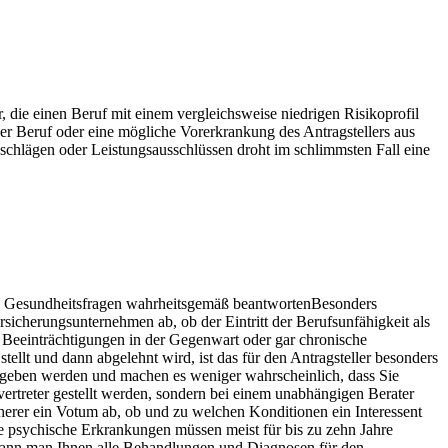
 die einen Beruf mit einem vergleichsweise niedrigen Risikoprofil
er Beruf oder eine mögliche Vorerkrankung des Antragstellers aus
zuschlägen oder Leistungsausschlüssen droht im schlimmsten Fall eine
: Gesundheitsfragen wahrheitsgemäß beantwortenBesonders
ersicherungsunternehmen ab, ob der Eintritt der Berufsunfähigkeit als
he Beeinträchtigungen in der Gegenwart oder gar chronische
llt und dann abgelehnt wird, ist das für den Antragsteller besonders
egeben werden und machen es weniger wahrscheinlich, dass Sie
ertreter gestellt werden, sondern bei einem unabhängigen Berater
icherer ein Votum ab, ob und zu welchen Konditionen ein Interessent
re psychische Erkrankungen müssen meist für bis zu zehn Jahre
kann man Ihnen alle Behandlungen und Diagnosen für den