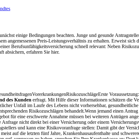
ndtes
nächst einige Bedingungen beachten. Junge und gesunde Antragsteller,
em angemessenen Preis-Leistungsverhältnis zu erhalten. Erweist sich d
ch einer Berufsunfähigkeitsversicherung schnell relevant: Neben Risiko
 absichern, erfahren Sie hier.
sundheitsfragenVorerkrankungenRisikozuschlägeErste Voraussetzung
and des Kunden
erfragt. Mit Hilfe dieser Informationen schätzen die V
ötzlicher Unfall im Laufe des Lebens nicht vorhersehbar, gesundheitlic
tsprechenden Risikozuschlägen behandelt.Wenn jemand einen Antrag ste
ngebot für eine erschwerte Annahme müssen bei weiteren Anträgen ang
 Anfrage nicht direkt bei einer Versicherung oder einem Versicherungsv
agstellers und kann eine Risikovoranfrage stellen: Damit gibt der Vers
 meist auf die letzten fünf Jahre, Krankenhausaufenthalte und schwere
 ggf. vergessen zu haben, sprechen Sie Ihre Krankenkasse an: Dort 