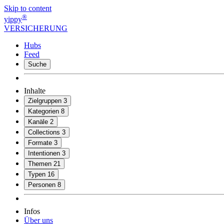
Skip to content
®
yippy
VERSICHERUNG
Hubs
Feed
Suche
Inhalte
Zielgruppen
3
Kategorien
8
Kanäle
2
Collections
3
Formate
3
Intentionen
3
Themen
21
Typen
16
Personen
8
Infos
Über uns