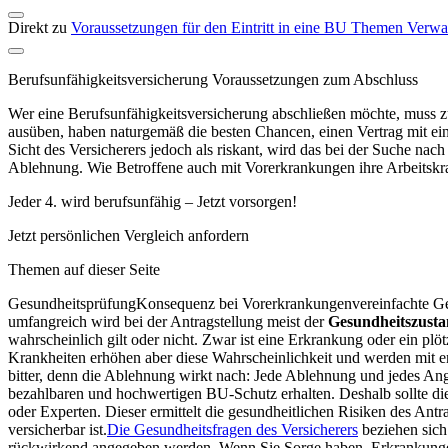
Direkt zu
Voraussetzungen für den Eintritt in eine BU
Themen
Verwa
Berufsunfähigkeitsversicherung Voraussetzungen zum Abschluss
Wer eine Berufsunfähigkeitsversicherung abschließen möchte, muss zu
ausüben, haben naturgemäß die besten Chancen, einen Vertrag mit ein
Sicht des Versicherers jedoch als riskant, wird das bei der Suche na
Ablehnung. Wie Betroffene auch mit Vorerkrankungen ihre Arbeitskraft
Jeder 4. wird berufsunfähig – Jetzt vorsorgen!
Jetzt persönlichen Vergleich anfordern
Themen auf dieser Seite
GesundheitsprüfungKonsequenz bei Vorerkrankungenvereinfachte Ge
umfangreich wird bei der Antragstellung meist der
Gesundheitszust
wahrscheinlich gilt oder nicht. Zwar ist eine Erkrankung oder ein pl
Krankheiten erhöhen aber diese Wahrscheinlichkeit und werden mit en
bitter, denn die Ablehnung wirkt nach: Jede Ablehnung und jedes A
bezahlbaren und hochwertigen BU-Schutz erhalten. Deshalb sollte die
oder Experten. Dieser ermittelt die gesundheitlichen Risiken des Antr
versicherbar ist.
Die Gesundheitsfragen des Versicherers
beziehen sich
rückwirkend angegeben werden. Wenn Sie Sorge haben, Erkrankungen