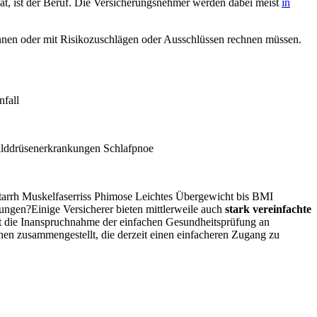
at, ist der Beruf. Die Versicherungsnehmer werden dabei meist
in
nnen oder mit Risikozuschlägen oder Ausschlüssen rechnen müssen.
nfall
ilddrüsenerkrankungen Schlafpnoe
atarrh Muskelfaserriss Phimose Leichtes Übergewicht bis BMI
inige Versicherer bieten mittlerweile auch
stark vereinfachte
ist die Inanspruchnahme der einfachen Gesundheitsprüfung an
en zusammengestellt, die derzeit einen einfacheren Zugang zu