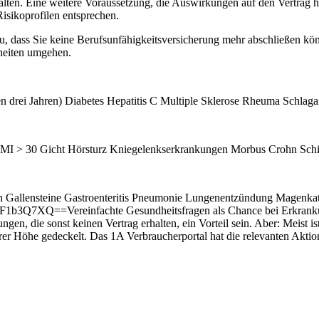
alten. Eine weitere Voraussetzung, die Auswirkungen auf den Vertrag h
Risikoprofilen entsprechen.
, dass Sie keine Berufsunfähigkeitsversicherung mehr abschließen kö
heiten umgehen.
n drei Jahren) Diabetes Hepatitis C Multiple Sklerose Rheuma Schlaga
 BMI > 30 Gicht Hörsturz Kniegelenkserkrankungen Morbus Crohn Sch
suren Gallensteine Gastroenteritis Pneumonie Lungenentzündung Magenk
Vereinfachte Gesundheitsfragen als Chance bei Erkrankungen?E
en, die sonst keinen Vertrag erhalten, ein Vorteil sein. Aber: Meist 
r Höhe gedeckelt. Das 1A Verbraucherportal hat die relevanten Aktion