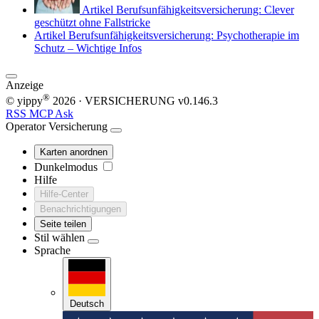
Artikel
Berufsunfähigkeitsversicherung: Clever
geschützt ohne Fallstricke
Artikel
Berufsunfähigkeitsversicherung: Psychotherapie im
Schutz – Wichtige Infos
Anzeige
®
© yippy
2026
· VERSICHERUNG
v0.146.3
RSS
MCP
Ask
Operator
Versicherung
Karten anordnen
Dunkelmodus
Hilfe
Hilfe-Center
Benachrichtigungen
Seite teilen
Stil wählen
Sprache
Deutsch