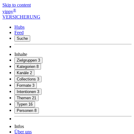
Skip to content
®
yippy
VERSICHERUNG
Hubs
Feed
Suche
Inhalte
Zielgruppen
3
Kategorien
8
Kanäle
2
Collections
3
Formate
3
Intentionen
3
Themen
21
Typen
16
Personen
8
Infos
Über uns