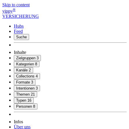
Skip to content
®
yippy
VERSICHERUNG
Hubs
Feed
Suche
Inhalte
Zielgruppen
3
Kategorien
8
Kanäle
2
Collections
4
Formate
3
Intentionen
3
Themen
21
Typen
16
Personen
8
Infos
Über uns