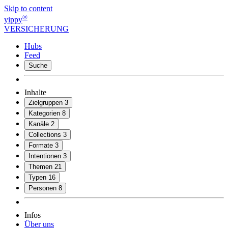
Skip to content
®
yippy
VERSICHERUNG
Hubs
Feed
Suche
Inhalte
Zielgruppen
3
Kategorien
8
Kanäle
2
Collections
3
Formate
3
Intentionen
3
Themen
21
Typen
16
Personen
8
Infos
Über uns