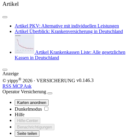
Artikel
Artikel
PKV: Alternative mit individuellen Leistungen
Artikel
Überblick: Krankenversicherung in Deutschland
Artikel
Krankenkassen Liste: Alle gesetzlichen
Kassen in Deutschland
Anzeige
®
© yippy
2026
· VERSICHERUNG
v0.146.3
RSS
MCP
Ask
Operator
Versicherung
Karten anordnen
Dunkelmodus
Hilfe
Hilfe-Center
Benachrichtigungen
Seite teilen