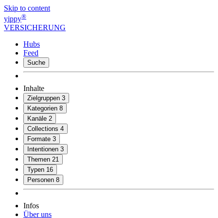
Skip to content
®
yippy
VERSICHERUNG
Hubs
Feed
Suche
Inhalte
Zielgruppen
3
Kategorien
8
Kanäle
2
Collections
4
Formate
3
Intentionen
3
Themen
21
Typen
16
Personen
8
Infos
Über uns