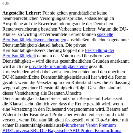
aus.
Angestellte Lehrer:
Für sie gelten grundsätzliche keine
beamtenrechtlichen Versorgungsansprüche, sodass lediglich
Ansprüche auf die Erwerbsminderungsrente der Deutschen
Rentenversicherung bestehen.Verbeamtete Lehrer: Warum die DU-
Klausel so wichtig ist!Verbeamtete Lehrer können
spezielle
Berufsunfähigkeitsversicherungen
abschließen, die eine sogenannte
Dienstunfähigkeitsklausel haben. Die private
Berufsunfähigkeitsversicherung koppelt die
Feststellung der
Berufsunfähigkeit
dann an das Votum des Dienstherrn zur
Dienstfähigkeit – wird die aus gesundheitlichen Gründen anerkannt,
wird auch die
private Berufsunfähigkeitsrente
gezahlt.
Unterschieden wird dabei zwischen den echten und den unechten
DU-Klauseln:Echte DienstunfähigkeitsklauselHier wird die Rente
gezahlt, wenn die Versetzung in den Ruhestand bzw. die Entlassung
wegen allgemeiner Dienstunfähigkeit erfolgt. Geschützt sind mit
dieser Versicherung alle Beamten.Unechte
DienstunfähigkeitsklauselSie schützt nur Beamte auf Lebenszeit –
die Klausel sieht nämlich vor, dass die Rente gezahlt wird, wenn
eine Versetzung in den Ruhestand vorgenommen wird. Beamte auf
Widerruf oder Beamte auf Probe aber werden entlassen und nicht
versetzt, wenn Dienstunfähigkeit festgestellt wird.Top-Anbieter mit
echter Dienstunfähigkeitsklausel
Münchener Verein Premium
BUZ
Universa SBU
Die Bayerische SBU Protect Komfort
Iduna