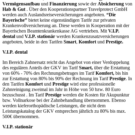
Vermögensaufbau
und
Finanzierung
sowie der
Absicherung
von
Hab & Gut
. Über den Kooperationspartner Travelprotect GmbH
werden auch Auslandsreiseversicherungen angeboten.
“Die
Bayerische”
bietet keine eigenständigen Tarife zur privaten
Krankenvollversicherung an. Diese werden in Kooperation mit der
Bayerischen Beamtenkrankenkasse AG vertrieben. Mit
V.I.P.
dental
und
V.I.P. stationär
werden Krankenzusatzversicherungen
angeboten, beide in den Tarifen
Smart
,
Komfort
und
Prestige.
V.I.P. dental
Im Bereich Zahnersatz reicht das Angebot von einer Verdoppelung
des regulären Anteils der GKV im Tarif
Smart,
über die Erstattung
von 60% - 70% des Rechnungsbetrages im Tarif
Komfort,
bis hin
zur Erstattung von 80% bis 90% der Rechnung im Tarif
Prestige
. In
den Tarifen
Komfort
und
Prestige
wird eine professionelle
Zahnreinigung zweimal im Jahr in Höhe von 50 bzw. 80 Euro
bezuschusst . Im Tarif
Prestige
werden die Kosten für Akupunktur
bzw. Vollnarkose bei der Zahnbehandlung übernommen. Ebenso
werden kieferorthopädische Leistungen, die nicht dem
Leistungskatalog der GKV entsprechen jährlich zu 80% bis max.
500€ übernommen.
V.I.P. stationär