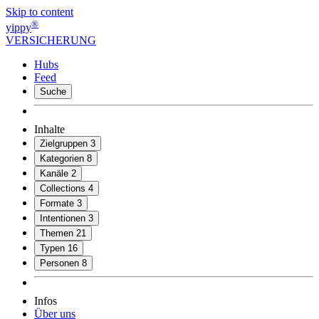
Skip to content
®
yippy
VERSICHERUNG
Hubs
Feed
Suche
Inhalte
Zielgruppen
3
Kategorien
8
Kanäle
2
Collections
4
Formate
3
Intentionen
3
Themen
21
Typen
16
Personen
8
Infos
Über uns