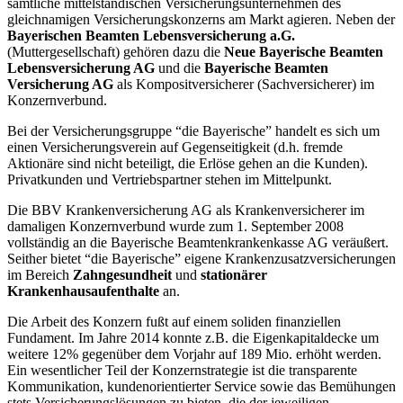
sämtliche mittelständischen Versicherungsunternehmen des
gleichnamigen Versicherungskonzerns am Markt agieren. Neben der
Bayerischen Beamten Lebensversicherung a.G.
(Muttergesellschaft) gehören dazu die
Neue Bayerische Beamten
Lebensversicherung AG
und die
Bayerische Beamten
Versicherung AG
als Kompositversicherer (Sachversicherer) im
Konzernverbund.
Bei der Versicherungsgruppe “die Bayerische” handelt es sich um
einen Versicherungsverein auf Gegenseitigkeit (d.h. fremde
Aktionäre sind nicht beteiligt, die Erlöse gehen an die Kunden).
Privatkunden und Vertriebspartner stehen im Mittelpunkt.
Die BBV Krankenversicherung AG als Krankenversicherer im
damaligen Konzernverbund wurde zum 1. September 2008
vollständig an die Bayerische Beamtenkrankenkasse AG veräußert.
Seither bietet “die Bayerische” eigene Krankenzusatzversicherungen
im Bereich
Zahngesundheit
und
stationärer
Krankenhausaufenthalte
an.
Die Arbeit des Konzern fußt auf einem soliden finanziellen
Fundament. Im Jahre 2014 konnte z.B. die Eigenkapitaldecke um
weitere 12% gegenüber dem Vorjahr auf 189 Mio. erhöht werden.
Ein wesentlicher Teil der Konzernstrategie ist die transparente
Kommunikation, kundenorientierter Service sowie das Bemühungen
stets Versicherungslösungen zu bieten, die der jeweiligen