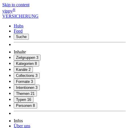
Skip to content
®
yippy
VERSICHERUNG
Hubs
Feed
Suche
Inhalte
Zielgruppen
3
Kategorien
8
Kanäle
2
Collections
3
Formate
3
Intentionen
3
Themen
21
Typen
16
Personen
8
Infos
Über uns