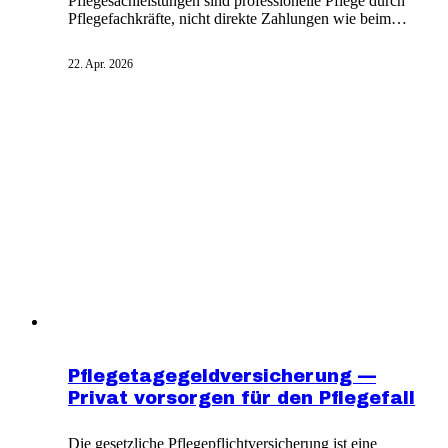
Pflegesachleistungen sind professionelle Pflege durch
Pflegefachkräfte, nicht direkte Zahlungen wie beim
Pflegegeld. Die Pflege umfasst Grundpflege und
hauswirtschaftliche Versorgung. Die Pflegekasse
22. Apr. 2026
schließt einen Vertrag mit einer Pflegeeinrichtung ab,
die die Leistungen erbringt. In der häuslichen Pflege
dienen Pflegesachleistungen zur Finanzierung eines
ambulanten Pflegedienstes.
Pflegetagegeldversicherung —
Privat vorsorgen für den Pflegefall
Die gesetzliche Pflegepflichtversicherung ist eine