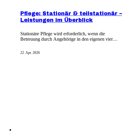
Pflege: Stationär & teilstationär –
Leistungen im Überblick
Stationäre Pflege wird erforderlich, wenn die
Betreuung durch Angehörige in den eigenen vier
Wänden nicht möglich ist. Es wird unterschieden
zwischen teilstationärer Pflege, vollstationärer Pflege
22. Apr. 2026
und Kurzzeitpflege. Seit Januar 2017 hat sich in der
Pflegeversicherung viel verändert: die drei Pflegestufen
wurden in fünf Pflegegrade umgewandelt.