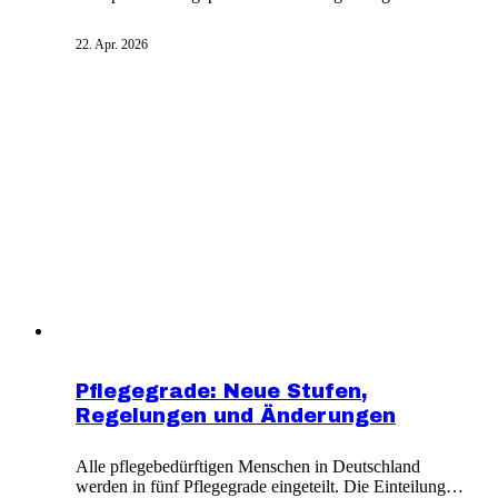
Pflegepflichtversicherung deckt nur einen Teil der
tatsächlichen Pflegekosten ab. Mit einer
22. Apr. 2026
Pflegekostenversicherung werden die anfallenden
Restkosten erstattet, meist nach Nachweis per
Rechnung.
Pflegegrade: Neue Stufen,
Regelungen und Änderungen
Alle pflegebedürftigen Menschen in Deutschland
werden in fünf Pflegegrade eingeteilt. Die Einteilung