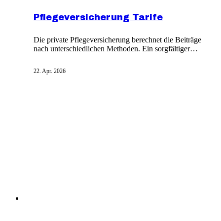
Pflegeversicherung Tarife
Die private Pflegeversicherung berechnet die Beiträge
nach unterschiedlichen Methoden. Ein sorgfältiger
Vergleich durch Online-Tarif-Rechner ist daher
notwendig. Auch Testinstitute wie Finanztest prüfen
22. Apr. 2026
regelmäßig Pflegezusatzversicherungen. Ein
Vertragsabschluss ist normalerweise ohne
Gesundheitsprüfung nicht möglich.