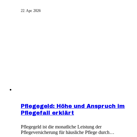
basiert auf der Schwere der Beeinträchtigung und dem
täglichen Pflegeaufwand. Das Hauptkriterium ist die
22. Apr. 2026
Zeit, die für die Grundpflege nötig ist. Die Grundpflege
umfasst Körperpflege, Ernährung und Mobilität.
Pflegegeld: Höhe und Anspruch im
Pflegefall erklärt
Pflegegeld ist die monatliche Leistung der
Pflegeversicherung für häusliche Pflege durch