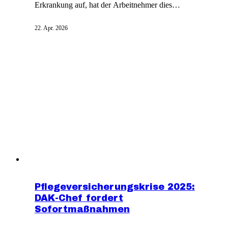
Erkrankung auf, hat der Arbeitnehmer dies
unverzüglich dem Arbeitgeber zu melden. Nach
spätestens drei Tagen muss eine ärztliche
22. Apr. 2026
Arbeitsunfähigkeitsbescheinigung vorliegen. Je nach
Art der Erkrankung sind Sport und Therapien erlaubt.
Bei längerer Krankheit während des Urlaubs wird
dieser Zeit nachgewährt.
Pflegeversicherungskrise 2025:
DAK-Chef fordert
Sofortmaßnahmen