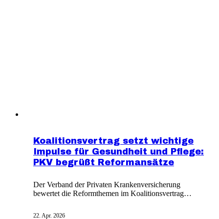
Deutschland. Die richtige Pflege und schnelle
medizinische Versorgung sind entscheidend.
Koalitionsvertrag setzt wichtige
Impulse für Gesundheit und Pflege:
PKV begrüßt Reformansätze
Der Verband der Privaten Krankenversicherung
bewertet die Reformthemen im Koalitionsvertrag
positiv. Generationengerechte Finanzierung, Prävention
und Digitalisierung stehen im Fokus. Die PKV bildet
22. Apr. 2026