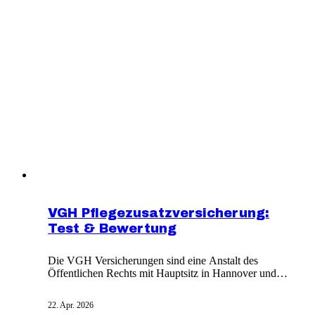
Abschlusskosten an. Die Vergütung der Berater wird
dabei individuell mit den Kunden vereinbart, was reine
Versicherungsleistung gewährleistet.
VGH Pflegezusatzversicherung:
Test & Bewertung
Die VGH Versicherungen sind eine Anstalt des
Öffentlichen Rechts mit Hauptsitz in Hannover und
blicken auf eine Geschichte bis 1750 zurück. Das
Unternehmen wurde in seiner heutigen Form 1957
22. Apr. 2026
gegründet und bietet Pflegezusatzversicherung sowie