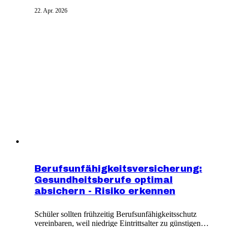
schriftlich gestellt werden. Eine dauerhafte
22. Apr. 2026
Pflegebedürftigkeit von mindestens sechs Monaten ist
Voraussetzung. Ein wichtiger Nachweis ist ein
Pflegetagebuch, in dem minutengenau die tägliche
Pflegeaktivität dokumentiert wird.
Berufsunfähigkeitsversicherung:
Gesundheitsberufe optimal
absichern - Risiko erkennen
Schüler sollten frühzeitig Berufsunfähigkeitsschutz
vereinbaren, weil niedrige Eintrittsalter zu günstigen