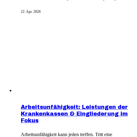
Beiträgen führen. Außerdem haben Schüler in der
Regel den besten Gesundheitszustand und müssen
22. Apr. 2026
weniger Risikozuschläge fürchten. Viele Versicherer
bieten Schülern nur Schul- oder
Erwerbsunfähigkeitsversicherung, was Nachteile mit
sich bringt.
Arbeitsunfähigkeit: Leistungen der
Krankenkassen & Eingliederung im
Fokus
Arbeitsunfähigkeit kann jeden treffen. Tritt eine