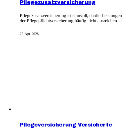
Pflegezusatzversicherung
Pflegezusatzversicherung ist sinnvoll, da die Leistungen
der Pflegepflichtversicherung häufig nicht ausreichen,
um alle Pflegekosten zu decken. Der demografische
Wandel erhöht die Zahl der Pflegebedürftigen, während
22. Apr. 2026
Leistungen teilweise stagnieren. Zusatzversicherungen
stehen Versicherten beider Systeme offen.
Pflegeversicherung Versicherte