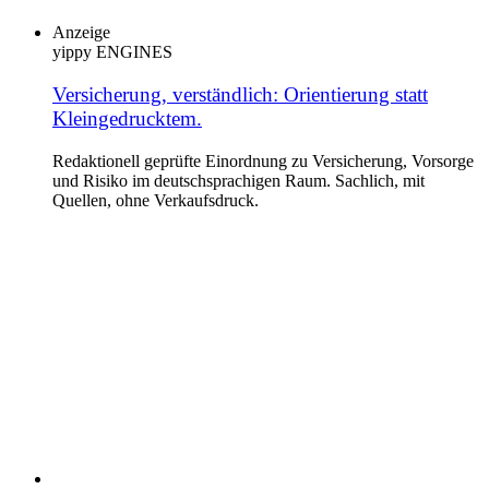
Nachhaltigkeitsreserven für steigende Gesundheits- und
Pflegekosten. Die Alterungsrückstellungen stiegen
Anzeige
2024 um 3,4 Prozent auf etwa 339 Milliarden Euro.
yippy ENGINES
Versicherung, verständlich: Orientierung statt
Kleingedrucktem.
Redaktionell geprüfte Einordnung zu Versicherung, Vorsorge
und Risiko im deutschsprachigen Raum. Sachlich, mit
Quellen, ohne Verkaufsdruck.