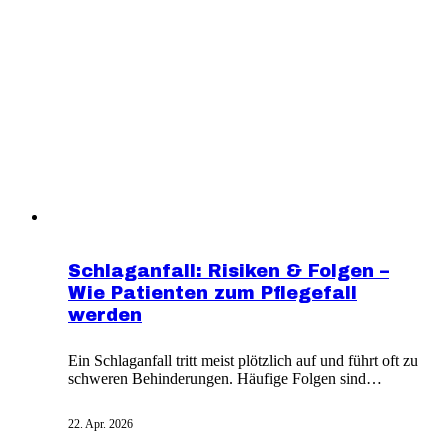
monatlich auf mehrere tausend Euro.
Schlaganfall: Risiken & Folgen –
Wie Patienten zum Pflegefall
werden
Ein Schlaganfall tritt meist plötzlich auf und führt oft zu
schweren Behinderungen. Häufige Folgen sind
Lähmungen, Schluckstörungen und Sehverluste. Der
Schlaganfall zählt zu den häufigsten Todesursachen
22. Apr. 2026
und häufigsten Ursachen für Pflegebedürftigkeit in