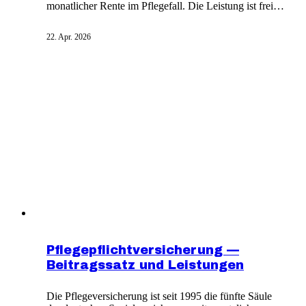
monatlicher Rente im Pflegefall. Die Leistung ist frei
verfügbar. Anders als Taggeldversicherungen zählt
auch eine mittelschwere oder höhere Demenz zum
22. Apr. 2026
Versicherungsfall. Die Rentenhöhe hängt vom
Pflegegrad ab, nicht vom Wohnort des
Pflegebedürftigen. Vorteil: Mit Eintritt der
Pflegebedürftigkeit entfällt die Beitragszahlung.
Pflegepflichtversicherung —
Beitragssatz und Leistungen
Die Pflegeversicherung ist seit 1995 die fünfte Säule