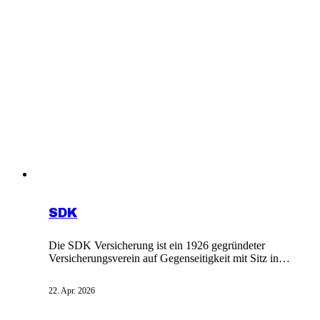
weitere Versicherungsprodukte an. Die private
Pflegezusatzversicherung der VGH sichert die Existenz
von Pflegebedürftigen durch monatliche Leistungen ab.
SDK
Die SDK Versicherung ist ein 1926 gegründeter
Versicherungsverein auf Gegenseitigkeit mit Sitz in
Fellbach. Das Unternehmen bietet private
Pflegeversicherungen als sinnvolle Ergänzung zur
22. Apr. 2026
gesetzlichen Vorsorge an. Eine Pflegebedürftigkeit
kann in jedem Lebensalter auftreten und summiert sich