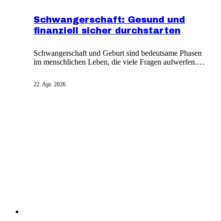
Schwangerschaft: Gesund und
finanziell sicher durchstarten
Schwangerschaft und Geburt sind bedeutsame Phasen
im menschlichen Leben, die viele Fragen aufwerfen.
Das sichere und eindeutige Anzeichen einer
Schwangerschaft ist das Ausbleiben der Menstruation.
22. Apr. 2026
Der weibliche Körper wird durch Hormone
überschwemmt und verändert sich deutlich. Eine
ausreichende Ernährung ist in dieser Zeit besonders
wichtig für Mutter und Baby.