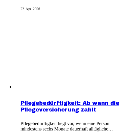
Angehörige oder Ehrenamtliche. Sie erhalten das Geld
direkt ausbezahlt und können es frei nutzen. Die Höhe
22. Apr. 2026
richtet sich nach dem Pflegegrad. Bedingung ist, dass
die Pflege in geeigneter häuslicher Umgebung
stattfindet.
Pflegebedürftigkeit: Ab wann die
Pflegeversicherung zahlt
Pflegebedürftigkeit liegt vor, wenn eine Person
mindestens sechs Monate dauerhaft alltägliche
Aufgaben nicht selbstständig bewältigen kann und