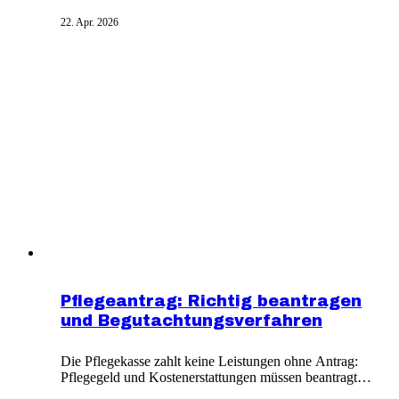
Hilfe benötigt. Pflegebedürftigkeit bezieht sich nicht
22. Apr. 2026
nur auf ältere Menschen, sondern auch auf körperlich,
kognitiv oder psychisch beeinträchtigte Personen.
Pflegeantrag: Richtig beantragen
und Begutachtungsverfahren
Die Pflegekasse zahlt keine Leistungen ohne Antrag:
Pflegegeld und Kostenerstattungen müssen beantragt
werden. Der Antrag kann formlos, telefonisch oder