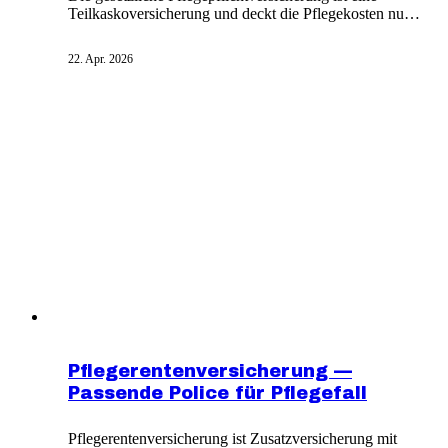
Teilkaskoversicherung und deckt die Pflegekosten nur
ungenügend. Wer nicht auf Ersparnisse zurückgreifen
oder Kinder belasten möchte, sollte eine
22. Apr. 2026
Pflegezusatzversicherung abschließen. Mit einer
Pflegetagegeldversicherung erhältst du im Pflegefall ein
regelmäßiges Tagegeld.
Pflegerentenversicherung —
Passende Police für Pflegefall
Pflegerentenversicherung ist Zusatzversicherung mit