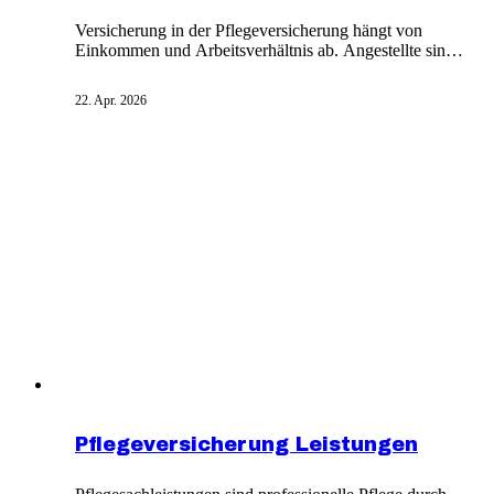
Versicherung in der Pflegeversicherung hängt von
Einkommen und Arbeitsverhältnis ab. Angestellte sind
verpflichtet, sich in der gesetzlichen Pflegeversicherung
zu versichern, zahlen 3,05 Prozent ihres Einkommens.
22. Apr. 2026
Ausnahme: Einkommen über 60.750 Euro jährlich
ermöglicht den Wechsel in private
Krankenversicherung mit privater
Pflegevollversicherung. Rentner zahlen seit 2004
vollständig selbst.
Pflegeversicherung Leistungen