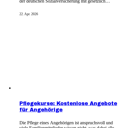
der deutschen Sozialversicherung mit gesetzlich
festgeschriebenen Leistungen. Die Beitragssätze
werden regelmäßig angepasst, seit 2005 zahlen
22. Apr. 2026
Kinderlose einen Zuschlag. Arbeitnehmer und
Arbeitgeber teilen sich die Beiträge hälftig. Die
Pflegepflichtversicherung deckt aber nur einen Teil der
tatsächlichen Pflegekosten ab.
Pflegekurse: Kostenlose Angebote
für Angehörige
Die Pflege eines Angehörigen ist anspruchsvoll und
viele Familienmitglieder wissen nicht, was dabei alles