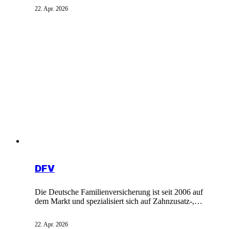
Pflegeleistungen um 4,5 Prozent. Besonders profitieren
22. Apr. 2026
Familien mit mehreren Kindern durch Abschläge für
das zweite bis fünfte Kind. Das PUEG-Reformgesetz
stemmt damit die Finanzierungslast für über 6 Millionen
Pflegebedürftige bis 2040.
DFV
Die Deutsche Familienversicherung ist seit 2006 auf
dem Markt und spezialisiert sich auf Zahnzusatz-,
Krankenzusatz-, Pflegezusatz-, Unfall- und
Sachversicherung. Mit Sitz in Frankfurt bietet die DFV
22. Apr. 2026
als Netto-Versicherer Tarife ohne Provisionen und