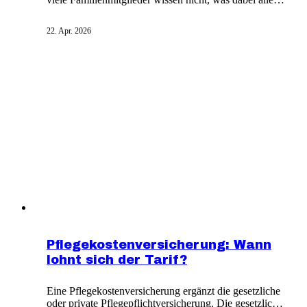
zu beachten ist. Die Krankenkassen bieten kostenlose
Pflegekurse mit individuellen Tipps und
22. Apr. 2026
Beratungsgesprächen an. Pflegekurse sollen auf den
Alltag einer pflegenden Person vorbereiten. Sie wurden
ursprünglich eingeführt, um die häusliche Pflege zu
stärken.
Pflegekostenversicherung: Wann
lohnt sich der Tarif?
Eine Pflegekostenversicherung ergänzt die gesetzliche
oder private Pflegepflichtversicherung. Die gesetzliche