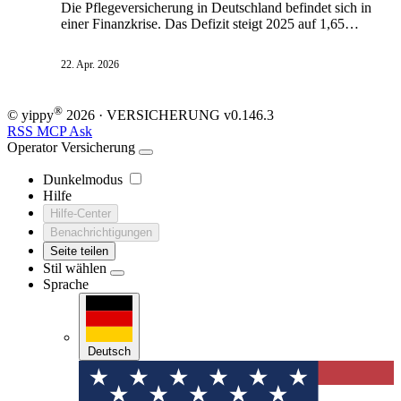
Die Pflegeversicherung in Deutschland befindet sich in
einer Finanzkrise. Das Defizit steigt 2025 auf 1,65
Milliarden Euro, bis 2026 wird es sich auf 3,5
Milliarden Euro mehr als verdoppeln. Der
22. Apr. 2026
demografische Wandel und steigende Kosten für
Pflegekräfte sind Hauptursachen. Die DAK fordert eine
Rückzahlung von 5,2 Milliarden Euro an Coronahilfen
®
© yippy
2026
· VERSICHERUNG
v0.146.3
und grundlegende Strukturreformen.
RSS
MCP
Ask
Operator
Versicherung
Dunkelmodus
Hilfe
Hilfe-Center
Benachrichtigungen
Seite teilen
Stil wählen
Sprache
Deutsch