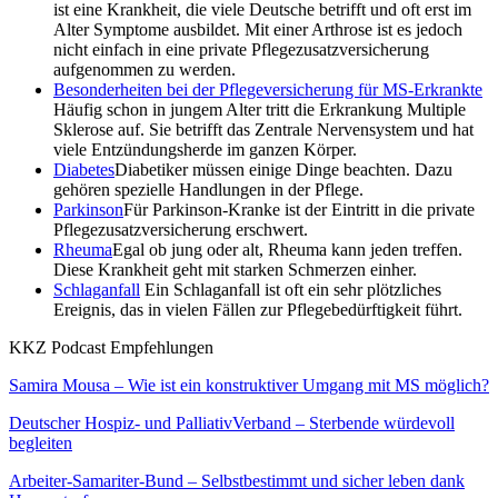
ist eine Krankheit, die viele Deutsche betrifft und oft erst im
Alter Symptome ausbildet. Mit einer Arthrose ist es jedoch
nicht einfach in eine private Pflegezusatzversicherung
aufgenommen zu werden.
Besonderheiten bei der Pflegeversicherung für MS-Erkrankte
Häufig schon in jungem Alter tritt die Erkrankung Multiple
Sklerose auf. Sie betrifft das Zentrale Nervensystem und hat
viele Entzündungsherde im ganzen Körper.
Diabetes
Diabetiker müssen einige Dinge beachten. Dazu
gehören spezielle Handlungen in der Pflege.
Parkinson
Für Parkinson-Kranke ist der Eintritt in die private
Pflegezusatzversicherung erschwert.
Rheuma
Egal ob jung oder alt, Rheuma kann jeden treffen.
Diese Krankheit geht mit starken Schmerzen einher.
Schlaganfall
Ein Schlaganfall ist oft ein sehr plötzliches
Ereignis, das in vielen Fällen zur Pflegebedürftigkeit führt.
KKZ Podcast Empfehlungen
Samira Mousa – Wie ist ein konstruktiver Umgang mit MS möglich?
Deutscher Hospiz- und PalliativVerband – Sterbende würdevoll
begleiten
Arbeiter-Samariter-Bund – Selbstbestimmt und sicher leben dank