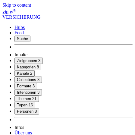
Skip to content
®
yippy
VERSICHERUNG
Hubs
Feed
Suche
Inhalte
Zielgruppen
3
Kategorien
8
Kanäle
2
Collections
3
Formate
3
Intentionen
3
Themen
21
Typen
16
Personen
8
Infos
Über uns