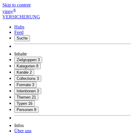
Skip to content
®
yippy
VERSICHERUNG
Hubs
Feed
Suche
Inhalte
Zielgruppen
3
Kategorien
8
Kanäle
2
Collections
3
Formate
3
Intentionen
3
Themen
21
Typen
16
Personen
8
Infos
Über uns