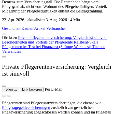
Demenz zum Versicherungsfall. Die Rentenhöhe hängt vom
Pflegegrad ab, nicht vom Wohnort des Pflegebedürftigen. Vorteil:
Mit Eintritt der Pflegebedürftigkeit entfällt die Beitragszahlung.
22. Apr. 2026 · aktualisiert 3. Aug. 2026 · 4 Min
Gesundheit
Kaufen
Artikel
Verbraucher
Direkt zu
Private Pflegerentenversicherung: Vergleich ist sinnvoll
Besonderheiten und Vorteile der Pflegerente
Reisberg-Skala
Pflegerenten im Test bei Finanztest (Stiftung Warentest)
Themen
Verwandtes
Private Pflegerentenversicherung: Vergleich
ist sinnvoll
Per E-Mail
Teilen …
Link kopieren
Pflegerenten sind Pflegezusatzversicherungen, die ebenso wie
Pflegetagegeldversicherungen
zusätzlich zur gesetzlichen
Pflegeversicherung abgeschlossen werden können und im Pflegefall