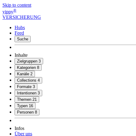
Skip to content
®
yippy
VERSICHERUNG
Hubs
Feed
Suche
Inhalte
Zielgruppen
3
Kategorien
8
Kanäle
2
Collections
4
Formate
3
Intentionen
3
Themen
21
Typen
16
Personen
8
Infos
Über uns