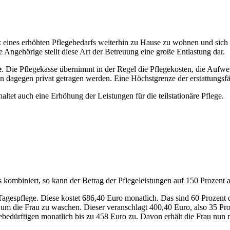
otz eines erhöhten Pflegebedarfs weiterhin zu Hause zu wohnen und si
e Angehörige stellt diese Art der Betreuung eine große Entlastung dar.
e
. Die Pflegekasse übernimmt in der Regel die Pflegekosten, die Aufw
n dagegen privat getragen werden. Eine Höchstgrenze der erstattungsf
haltet auch eine Erhöhung der Leistungen für die teilstationäre Pflege.
es kombiniert, so kann der Betrag der Pflegeleistungen auf 150 Prozent 
 Tagespflege. Diese kostet 686,40 Euro monatlich. Das sind 60 Prozent 
 um die Frau zu waschen. Dieser veranschlagt 400,40 Euro, also 35 Pr
egebedürftigen monatlich bis zu 458 Euro zu. Davon erhält die Frau nu