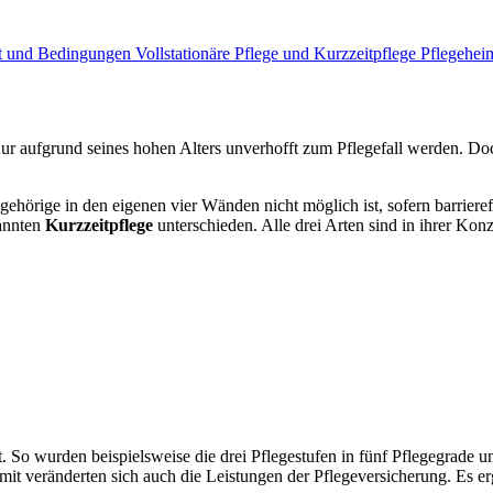
ept und Bedingungen
Vollstationäre Pflege und Kurzzeitpflege
Pflegehei
ur aufgrund seines hohen Alters unverhofft zum Pflegefall werden. Doch
gehörige in den eigenen vier Wänden nicht möglich ist, sofern barriere
annten
Kurzzeitpflege
unterschieden. Alle drei Arten sind in ihrer Kon
rt. So wurden beispielsweise die drei Pflegestufen in fünf Pflegegrade
it veränderten sich auch die Leistungen der Pflegeversicherung. Es er