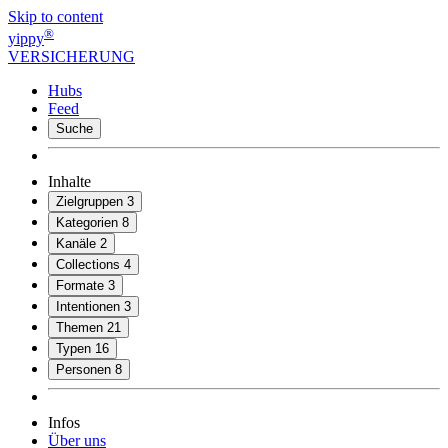
Skip to content
®
yippy
VERSICHERUNG
Hubs
Feed
Suche
Inhalte
Zielgruppen
3
Kategorien
8
Kanäle
2
Collections
4
Formate
3
Intentionen
3
Themen
21
Typen
16
Personen
8
Infos
Über uns