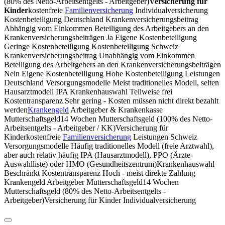
(80% des Netto-Arbeitsentgelts - Arbeitgeber)
Versicherung für
Kinder
kostenfreie
Familienversicherung
Individualversicherung
Kostenbeteiligung Deutschland Krankenversicherungsbeitrag
Abhängig vom Einkommen Beteiligung des Arbeitgebers an den
Krankenversicherungs­beiträgen Ja Eigene Kostenbeteiligung
Geringe Kostenbeteiligung Kostenbeteiligung Schweiz
Krankenversicherungsbeitrag Unabhängig vom Einkommen
Beteiligung des Arbeitgebers an den Krankenversicherungs­beiträgen
Nein Eigene Kostenbeteiligung Hohe Kostenbeteiligung Leistungen
Deutschland Versorgungsmodelle Meist traditionelles Modell, selten
Hausarztmodell IPA Krankenhauswahl Teilweise frei
Kostentransparenz Sehr gering - Kosten müssen nicht direkt bezahlt
werden
Krankengeld
Arbeitgeber & Krankenkasse
Mutterschaftsgeld14 Wochen Mutterschaftsgeld (100% des Netto-
Arbeitsentgelts - Arbeitgeber / KK)Versicherung für
Kinderkostenfreie
Familienversicherung
Leistungen Schweiz
Versorgungsmodelle Häufig traditionelles Modell (freie Arztwahl),
aber auch relativ häufig IPA (Hausarztmodell), PPO (Ärzte-
Auswahlliste) oder HMO (Gesundheitszentrum)Krankenhauswahl
Beschränkt Kostentransparenz Hoch - meist direkte Zahlung
Krankengeld Arbeitgeber Mutterschaftsgeld14 Wochen
Mutterschaftsgeld (80% des Netto-Arbeitsentgelts -
Arbeitgeber)Versicherung für Kinder Individualversicherung