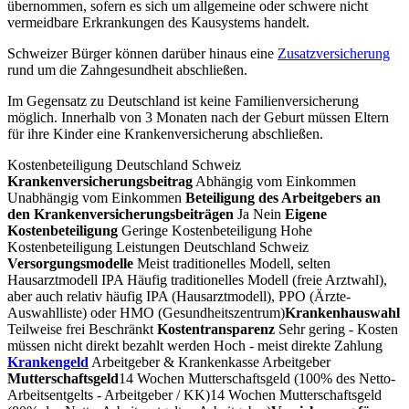
übernommen, sofern es sich um allgemeine oder schwere nicht
vermeidbare Erkrankungen des Kausystems handelt.
Schweizer Bürger können darüber hinaus eine
Zusatzversicherung
rund um die Zahngesundheit abschließen.
Im Gegensatz zu Deutschland ist keine Familienversicherung
möglich. Innerhalb von 3 Monaten nach der Geburt müssen Eltern
für ihre Kinder eine Krankenversicherung abschließen.
Kostenbeteiligung Deutschland Schweiz
Krankenversicherungsbeitrag
Abhängig vom Einkommen
Unabhängig vom Einkommen
Beteiligung des Arbeitgebers an
den Krankenversicherungs­beiträgen
Ja Nein
Eigene
Kostenbeteiligung
Geringe Kostenbeteiligung Hohe
Kostenbeteiligung Leistungen Deutschland Schweiz
Versorgungsmodelle
Meist traditionelles Modell, selten
Hausarztmodell IPA Häufig traditionelles Modell (freie Arztwahl),
aber auch relativ häufig IPA (Hausarztmodell), PPO (Ärzte-
Auswahlliste) oder HMO (Gesundheitszentrum)
Krankenhauswahl
Teilweise frei Beschränkt
Kostentransparenz
Sehr gering - Kosten
müssen nicht direkt bezahlt werden Hoch - meist direkte Zahlung
Krankengeld
Arbeitgeber & Krankenkasse Arbeitgeber
Mutterschaftsgeld
14 Wochen Mutterschaftsgeld (100% des Netto-
Arbeitsentgelts - Arbeitgeber / KK)14 Wochen Mutterschaftsgeld