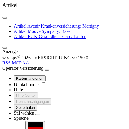
Artikel
Artikel
Avenir Krankenversicherung: Martigny
Artikel
Moove Sympany: Basel
Artikel
EGK-Gesundheitskasse: Laufen
Anzeige
®
© yippy
2026
· VERSICHERUNG
v0.150.0
RSS
MCP
Ask
Operator
Versicherung
Karten anordnen
Dunkelmodus
Hilfe
Hilfe-Center
Benachrichtigungen
Seite teilen
Stil wählen
Sprache