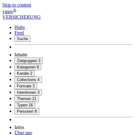
Skip to content
®
yippy
VERSICHERUNG
Hubs
Feed
Suche
Inhalte
Zielgruppen
3
Kategorien
8
Kanäle
2
Collections
4
Formate
3
Intentionen
3
Themen
21
Typen
16
Personen
8
Infos
Über uns