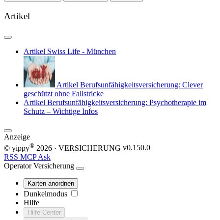
Artikel
Artikel
Swiss Life - München
Artikel
Berufsunfähigkeitsversicherung: Clever
geschützt ohne Fallstricke
Artikel
Berufsunfähigkeitsversicherung: Psychotherapie im
Schutz – Wichtige Infos
Anzeige
®
© yippy
2026
· VERSICHERUNG
v0.150.0
RSS
MCP
Ask
Operator
Versicherung
Karten anordnen
Dunkelmodus
Hilfe
Hilfe-Center