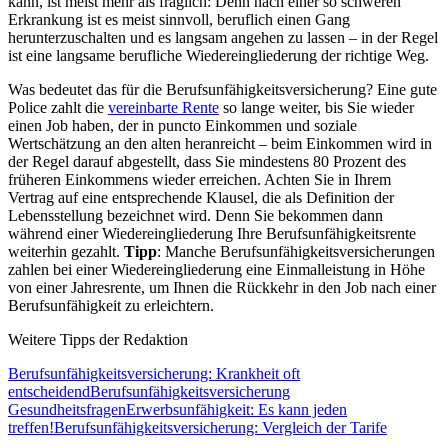
kann, ist meist mehr als fraglich: Denn nach einer so schweren
Erkrankung ist es meist sinnvoll, beruflich einen Gang
herunterzuschalten und es langsam angehen zu lassen – in der Regel
ist eine langsame berufliche Wiedereingliederung der richtige Weg.
Was bedeutet das für die Berufsunfähigkeitsversicherung? Eine gute
Police zahlt die
vereinbarte Rente
so lange weiter, bis Sie wieder
einen Job haben, der in puncto Einkommen und soziale
Wertschätzung an den alten heranreicht – beim Einkommen wird in
der Regel darauf abgestellt, dass Sie mindestens 80 Prozent des
früheren Einkommens wieder erreichen. Achten Sie in Ihrem
Vertrag auf eine entsprechende Klausel, die als Definition der
Lebensstellung bezeichnet wird. Denn Sie bekommen dann
während einer Wiedereingliederung Ihre Berufsunfähigkeitsrente
weiterhin gezahlt.
Tipp
: Manche Berufsunfähig­keits­ver­sicherungen
zahlen bei einer Wiedereingliederung eine Einmalleistung in Höhe
von einer Jahresrente, um Ihnen die Rückkehr in den Job nach einer
Berufsunfähigkeit zu erleichtern.
Weitere Tipps der Redaktion
Berufsunfähigkeitsversicherung: Krankheit oft
entscheidend
Berufsunfähigkeitsversicherung
Gesundheitsfragen
Erwerbsunfähigkeit: Es kann jeden
treffen!
Berufsunfähigkeitsversicherung: Vergleich der Tarife