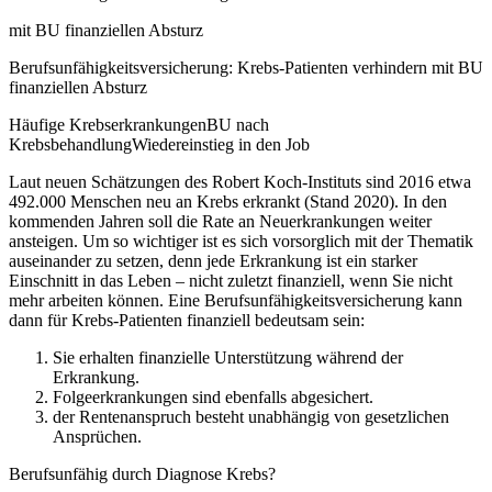
mit BU finanziellen Absturz
Berufsunfähigkeits­versicherung: Krebs-Patienten verhindern mit BU
finanziellen Absturz
Häufige KrebserkrankungenBU nach
KrebsbehandlungWiedereinstieg in den Job
Laut neuen Schätzungen des Robert Koch-Instituts sind 2016 etwa
492.000 Menschen neu an Krebs erkrankt (Stand 2020). In den
kommenden Jahren soll die Rate an Neuerkrankungen weiter
ansteigen. Um so wichtiger ist es sich vorsorglich mit der Thema­tik
ausein­ander zu setzen, denn jede Erkrankung ist ein starker
Einschnitt in das Leben – nicht zuletzt finanziell, wenn Sie nicht
mehr arbeiten kön­nen. Eine Berufs­unfähig­keits­versicherung kann
dann für Krebs-Patienten finanziell bedeutsam sein:
Sie erhalten finanzielle Unterstützung während der
Erkrankung.
Folgeerkrankungen sind ebenfalls abgesichert.
der Rentenanspruch besteht unabhängig von gesetzlichen
Ansprüchen.
Berufsunfähig durch Diagnose Krebs?