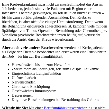
Eine Krebserkrankung muss nicht zwangsläufig sofort das Aus im
Job bedeuten, jedoch sind viele Patienten mit Beginn einer
intensiven Therapie gezwungen, im Job deutlich kürzer zu treten –
bis hin zum vorübergehenden Ausscheiden. Den Krebs zu
überleben, ist aber nicht die einzige Herausforderung. Denn wenn
die Behandlung erfolgreich abgeschlossen ist, kämpfen viele mit den
Spätfolgen von Tumor, Operation, Bestrahlung oder Chemotherapie.
Vor allem psychische Beschwerden treten häufig auf, verursacht
durch die Angst, dass der Krebs wiederkommt.
Aber auch viele andere Beschwerden
werden bei Krebspatienten
als Folge der Therapie beobachtet und erschweren eine Rückkehr in
den Job – bis hin zur Berufsunfähigkeit:
Herzschwäche bis hin zum Herzinfarkt
Zweittumore als Spätfolgen, wie zum Beispiel Leukämie
Eingeschränkte Lungenfunktion
Unfruchtbarkeit
Nervenschäden
Chronische Erschöpfung
Geschwächtes Immunsystem
Depressionen
Kognitive Einschränkungen bei Bestrahlung des Gehirns
Wichtig für Sie:
Mit einer
Berufs­unfähig­keits­versicherung
ist nicht