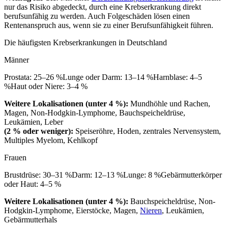
nur das Risiko abgedeckt, durch eine Krebserkrankung direkt
berufsunfähig zu werden. Auch Folgeschäden lösen einen
Rentenanspruch aus, wenn sie zu einer Berufsunfähigkeit führen.
Die häufigsten Krebserkrankungen in Deutschland
Männer
Prostata: 25–26 %Lunge oder Darm: 13–14 %Harnblase: 4–5
%Haut oder Niere: 3–4 %
Weitere Lokalisationen (unter 4 %):
Mundhöhle und Rachen,
Magen, Non-Hodgkin-Lymphome, Bauchspeicheldrüse,
Leukämien, Leber
(2 % oder weniger):
Speiseröhre, Hoden, zentrales Nervensystem,
Multiples Myelom, Kehlkopf
Frauen
Brustdrüse: 30–31 %Darm: 12–13 %Lunge: 8 %Gebärmutterkörper
oder Haut: 4–5 %
Weitere Lokalisationen (unter 4 %):
Bauchspeicheldrüse, Non-
Hodgkin-Lymphome, Eierstöcke, Magen,
Nieren
, Leukämien,
Gebärmutterhals