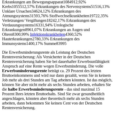
Erkrankungen am Bewegungsapparat1084912,92%
Krebs1055512,57% Erkrankungen des Nervensystems51516,13%
Unklare Ursachen34624,12% Erkrankungen des
Atmungssystems31593,76% Stoffwechselkrankheiten19722,35%
Verletzungen/ Vergiftungen18242,17% Erkrankungen des
Verdauungssystems16331,94% Urologische
Erkrankungen8961,07% Erkrankungen an Augen und
Ohren8300,99%
Infektionskrankheiten
4360,52%
Hauterkrankungen2780,33% Erkrankungen des
Immunsystems1400,17% Summe83995
Die Erwerbsminderungsrente als Leistung der Deutschen
Rentenversicherung: Als Versicherter in der Deutschen
Rentenversicherung haben Sie bei dauerhafter Erwerbsunfähigkeit
Anspruch auf eine Rente wegen Erwerbsminderung. Die volle
Erwerbsminderungsrente
beträgt ca. 29 Prozent des letzten
Bruttoeinkommens und wird nur dann gezahlt, wenn Sie in keinem
Job mehr als drei Stunden am Tag arbeiten könnten. Ist das möglich,
können Sie aber nicht mehr als sechs Stunden arbeiten, erhalten Sie
die
halbe Erwerbsminderungsrente
- das sind maximal 15
Prozent Ihres letzten Bruttoehalts. Sind Sie zwar gesundheitlich
angeschlagen, könnten aber theoretisch mehr als sechs Stunden
arbeiten, dann bekommen Sie keinen Cent von der Deutschen
Rentenversicherung.