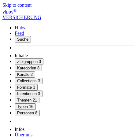
Skip to content
®
yippy
VERSICHERUNG
Hubs
Feed
Suche
Inhalte
Zielgruppen
3
Kategorien
8
Kanäle
2
Collections
3
Formate
3
Intentionen
3
Themen
21
Typen
16
Personen
8
Infos
Über uns