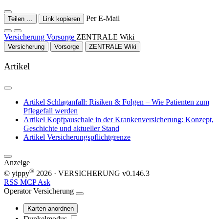
Per E-Mail
Teilen …
Link kopieren
Versicherung
Vorsorge
ZENTRALE Wiki
Versicherung
Vorsorge
ZENTRALE Wiki
Artikel
Artikel
Schlaganfall: Risiken & Folgen – Wie Patienten zum
Pflegefall werden
Artikel
Kopfpauschale in der Krankenversicherung: Konzept,
Geschichte und aktueller Stand
Artikel
Versicherungspflichtgrenze
Anzeige
®
© yippy
2026
· VERSICHERUNG
v0.146.3
RSS
MCP
Ask
Operator
Versicherung
Karten anordnen
Dunkelmodus