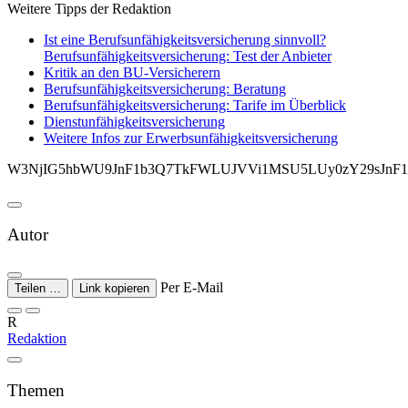
Weitere Tipps der Redaktion
Ist eine Berufsunfähigkeitsversicherung sinnvoll?
Berufsunfähigkeitsversicherung: Test der Anbieter
Kritik an den BU-Versicherern
Berufsunfähigkeitsversicherung: Beratung
Berufsunfähigkeitsversicherung: Tarife im Überblick
Dienstunfähigkeitsversicherung
Weitere Infos zur Erwerbsunfähigkeitsversicherung
W3NjIG5hbWU9JnF1b3Q7TkFWLUJVVi1MSU5LUy0zY29sJnF
Autor
Per E-Mail
Teilen …
Link kopieren
R
Redaktion
Themen