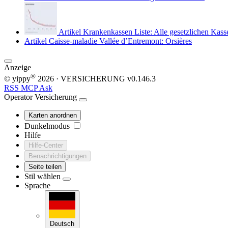
Artikel
Krankenkassen Liste: Alle gesetzlichen Kass
Artikel
Caisse-maladie Vallée d’Entremont: Orsières
Anzeige
®
© yippy
2026
· VERSICHERUNG
v0.146.3
RSS
MCP
Ask
Operator
Versicherung
Karten anordnen
Dunkelmodus
Hilfe
Hilfe-Center
Benachrichtigungen
Seite teilen
Stil wählen
Sprache
Deutsch