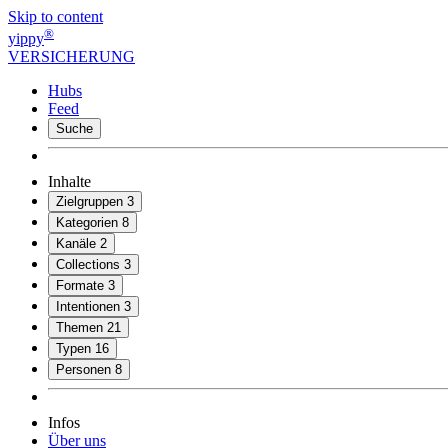
Skip to content
®
yippy
VERSICHERUNG
Hubs
Feed
Suche
Inhalte
Zielgruppen
3
Kategorien
8
Kanäle
2
Collections
3
Formate
3
Intentionen
3
Themen
21
Typen
16
Personen
8
Infos
Über uns