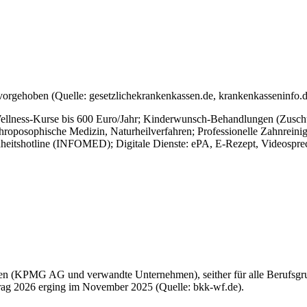
orgehoben (Quelle: gesetzlichekrankenkassen.de, krankenkasseninfo.d
ellness-Kurse bis 600 Euro/Jahr; Kinderwunsch-Behandlungen (Zuschus
hroposophische Medizin, Naturheilverfahren; Professionelle Zahnreini
tshotline (INFOMED); Digitale Dienste: ePA, E-Rezept, Videosprech
en (KPMG AG und verwandte Unternehmen), seither für alle Berufsgrup
trag 2026 erging im November 2025 (Quelle: bkk-wf.de).