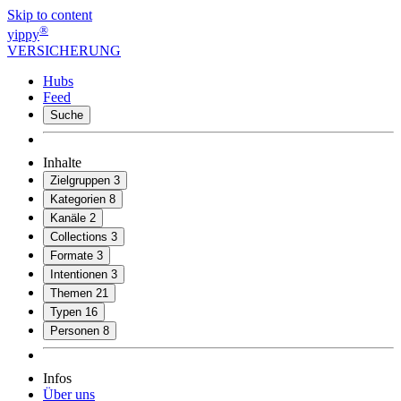
Skip to content
®
yippy
VERSICHERUNG
Hubs
Feed
Suche
Inhalte
Zielgruppen
3
Kategorien
8
Kanäle
2
Collections
3
Formate
3
Intentionen
3
Themen
21
Typen
16
Personen
8
Infos
Über uns