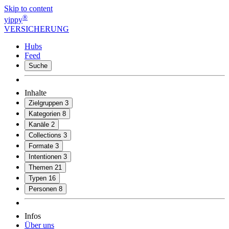
Skip to content
®
yippy
VERSICHERUNG
Hubs
Feed
Suche
Inhalte
Zielgruppen
3
Kategorien
8
Kanäle
2
Collections
3
Formate
3
Intentionen
3
Themen
21
Typen
16
Personen
8
Infos
Über uns