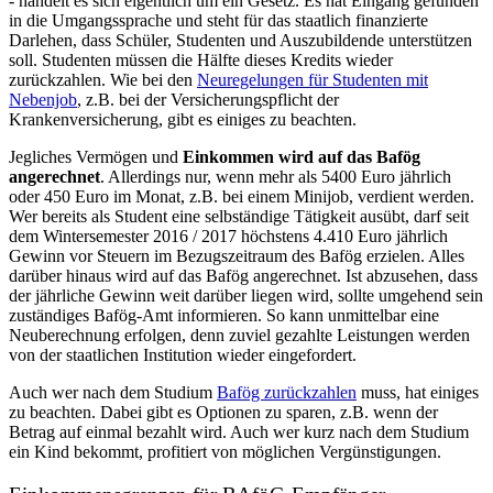
- handelt es sich eigentlich um ein Gesetz. Es hat Eingang gefunden
in die Umgangssprache und steht für das staatlich finanzierte
Darlehen, dass Schüler, Studenten und Auszubildende unterstützen
soll. Studenten müssen die Hälfte dieses Kredits wieder
zurückzahlen. Wie bei den
Neuregelungen für Studenten mit
Nebenjob
, z.B. bei der Versicherungspflicht der
Krankenversicherung, gibt es einiges zu beachten.
Jegliches Vermögen und
Einkommen wird auf das Bafög
angerechnet
. Allerdings nur, wenn mehr als 5400 Euro jährlich
oder 450 Euro im Monat, z.B. bei einem Minijob, verdient werden.
Wer bereits als Student eine selbständige Tätigkeit ausübt, darf seit
dem Wintersemester 2016 / 2017 höchstens 4.410 Euro jährlich
Gewinn vor Steuern im Bezugszeitraum des Bafög erzielen. Alles
darüber hinaus wird auf das Bafög angerechnet. Ist abzusehen, dass
der jährliche Gewinn weit darüber liegen wird, sollte umgehend sein
zuständiges Bafög-Amt informieren. So kann unmittelbar eine
Neuberechnung erfolgen, denn zuviel gezahlte Leistungen werden
von der staatlichen Institution wieder eingefordert.
Auch wer nach dem Studium
Bafög zurückzahlen
muss, hat einiges
zu beachten. Dabei gibt es Optionen zu sparen, z.B. wenn der
Betrag auf einmal bezahlt wird. Auch wer kurz nach dem Studium
ein Kind bekommt, profitiert von möglichen Vergünstigungen.