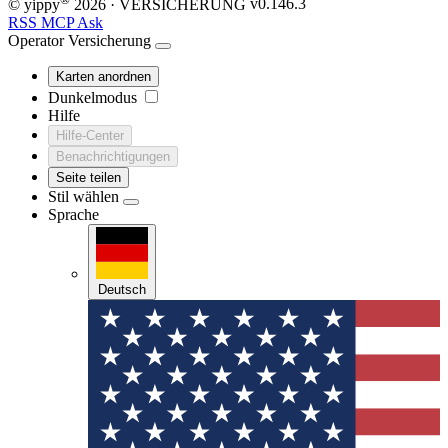
© yippy
2026
· VERSICHERUNG
v0.146.3
RSS
MCP
Ask
Operator
Versicherung
Karten anordnen
Dunkelmodus
Hilfe
Hilfe-Center
Benachrichtigungen
Seite teilen
Stil wählen
Sprache
Deutsch