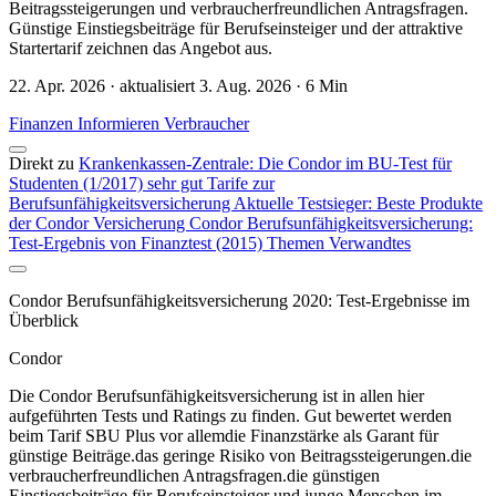
Beitragssteigerungen und verbraucherfreundlichen Antragsfragen.
Günstige Einstiegsbeiträge für Berufseinsteiger und der attraktive
Startertarif zeichnen das Angebot aus.
22. Apr. 2026 · aktualisiert 3. Aug. 2026 · 6 Min
Finanzen
Informieren
Verbraucher
Direkt zu
Krankenkassen-Zentrale: Die Condor im BU-Test für
Studenten (1/2017) sehr gut
Tarife zur
Berufsunfähigkeitsversicherung
Aktuelle Testsieger: Beste Produkte
der Condor Versicherung
Condor Berufsunfähigkeitsversicherung:
Test-Ergebnis von Finanztest (2015)
Themen
Verwandtes
Condor Berufsunfähigkeitsversicherung 2020: Test-Ergebnisse im
Überblick
Condor
Die Condor Berufsunfähigkeitsversicherung ist in allen hier
aufgeführten Tests und Ratings zu finden. Gut bewertet werden
beim Tarif SBU Plus vor allemdie Finanzstärke als Garant für
günstige Beiträge.das geringe Risiko von Beitragssteigerungen.die
verbraucherfreundlichen Antragsfragen.die günstigen
Einstiegsbeiträge für Berufseinsteiger und junge Menschen im