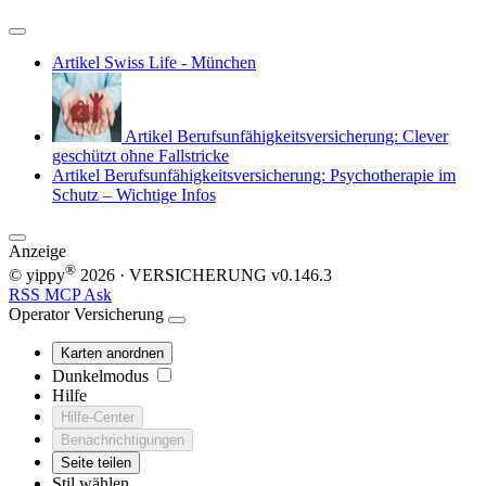
Artikel
Swiss Life - München
Artikel
Berufsunfähigkeitsversicherung: Clever
geschützt ohne Fallstricke
Artikel
Berufsunfähigkeitsversicherung: Psychotherapie im
Schutz – Wichtige Infos
Anzeige
®
© yippy
2026
· VERSICHERUNG
v0.146.3
RSS
MCP
Ask
Operator
Versicherung
Karten anordnen
Dunkelmodus
Hilfe
Hilfe-Center
Benachrichtigungen
Seite teilen
Stil wählen