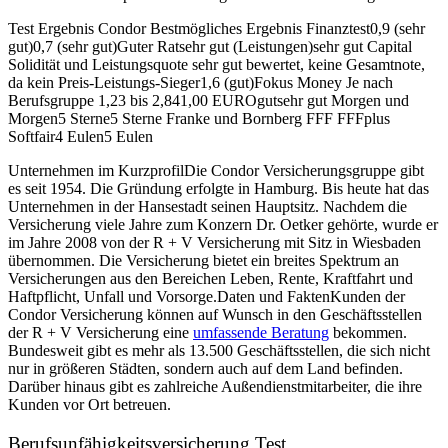
Test Ergebnis Condor Bestmögliches Ergebnis Finanztest0,9 (sehr
gut)0,7 (sehr gut)Guter Ratsehr gut (Leistungen)sehr gut Capital
Solidität und Leistungsquote sehr gut bewertet, keine Gesamtnote,
da kein Preis-Leistungs-Sieger1,6 (gut)Fokus Money Je nach
Berufsgruppe 1,23 bis 2,841,00 EUROgutsehr gut Morgen und
Morgen5 Sterne5 Sterne Franke und Bornberg FFF FFFplus
Softfair4 Eulen5 Eulen
Unternehmen im KurzprofilDie Condor Versicherungsgruppe gibt
es seit 1954. Die Gründung erfolgte in Hamburg. Bis heute hat das
Unternehmen in der Hansestadt seinen Hauptsitz. Nachdem die
Versicherung viele Jahre zum Konzern Dr. Oetker gehörte, wurde er
im Jahre 2008 von der R + V Versicherung mit Sitz in Wiesbaden
übernommen. Die Versicherung bietet ein breites Spektrum an
Versicherungen aus den Bereichen Leben, Rente, Kraftfahrt und
Haftpflicht, Unfall und Vorsorge.Daten und FaktenKunden der
Condor Versicherung können auf Wunsch in den Geschäftsstellen
der R + V Versicherung eine
umfassende Beratung
bekommen.
Bundesweit gibt es mehr als 13.500 Geschäftsstellen, die sich nicht
nur in größeren Städten, sondern auch auf dem Land befinden.
Darüber hinaus gibt es zahlreiche Außen­dienst­mitarbeiter, die ihre
Kunden vor Ort betreuen.
Berufs­unfähigkeits­versicherung Test