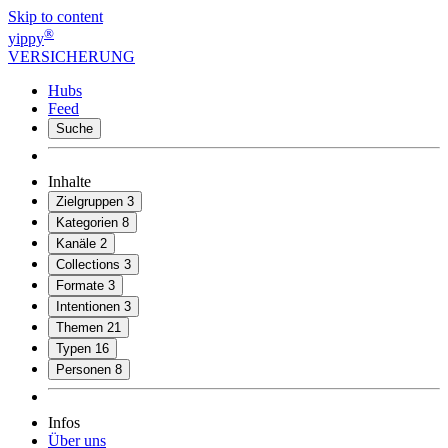
Skip to content
®
yippy
VERSICHERUNG
Hubs
Feed
Suche
Inhalte
Zielgruppen
3
Kategorien
8
Kanäle
2
Collections
3
Formate
3
Intentionen
3
Themen
21
Typen
16
Personen
8
Infos
Über uns