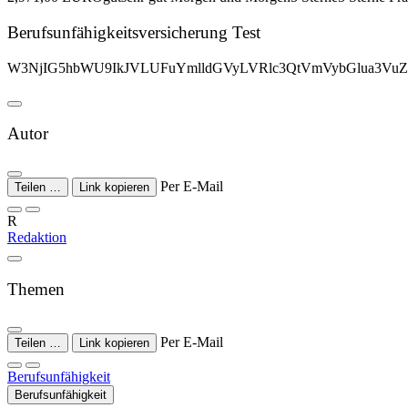
Berufs­unfähigkeits­versicherung Test
W3NjIG5hbWU9IkJVLUFuYmlldGVyLVRlc3QtVmVybGlua3VuZ
Autor
Per E-Mail
Teilen …
Link kopieren
R
Redaktion
Themen
Per E-Mail
Teilen …
Link kopieren
Berufsunfähigkeit
Berufsunfähigkeit