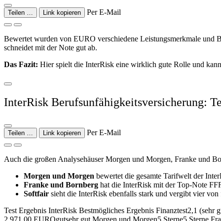
Per E-Mail
Teilen …
Link kopieren
Bewertet wurden von EURO verschiedene Leistungsmerkmale und Beiträ
schneidet mit der Note gut ab.
Das Fazit:
Hier spielt die InterRisk eine wirklich gute Rolle und kan
InterRisk Berufsunfähigkeitsversicherung: T
Per E-Mail
Teilen …
Link kopieren
Auch die großen Analysehäuser Morgen und Morgen, Franke und Bornb
Morgen und Morgen
bewertet die gesamte Tarifwelt der Inter
Franke und Bornberg
hat die InterRisk mit der Top-Note FFF
Softfair
sieht die InterRisk ebenfalls stark und vergibt vier vo
Test Ergebnis InterRisk Bestmögliches Ergebnis Finanztest2,1 (sehr
2,971,00 EUROgutsehr gut Morgen und Morgen5 Sterne5 Sterne Fra