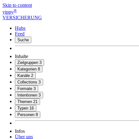
Skip to content
®
yippy
VERSICHERUNG
Hubs
Feed
Suche
Inhalte
Zielgruppen
3
Kategorien
8
Kanäle
2
Collections
3
Formate
3
Intentionen
3
Themen
21
Typen
16
Personen
8
Infos
Über uns