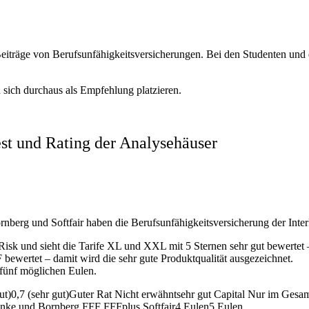
ge von Berufsunfähigkeitsversicherungen. Bei den Studenten und den 
n sich durchaus als Empfehlung platzieren.
est und Rating der Analysehäuser
erg und Softfair haben die Berufsunfähigkeitsversicherung der Inter
Risk und sieht die Tarife XL und XXL mit 5 Sternen sehr gut bewertet – 
 bewertet – damit wird die sehr gute Produktqualität ausgezeichnet.
n fünf möglichen Eulen.
 gut)0,7 (sehr gut)Guter Rat Nicht erwähntsehr gut Capital Nur im Ges
nke und Bornberg FFF FFFplus Softfair4 Eulen5 Eulen