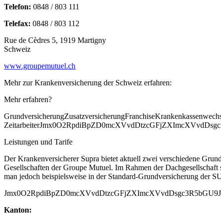
Telefon:
0848 / 803 111
Telefax:
0848 / 803 112
Rue de Cèdres 5, 1919 Martigny
Schweiz
www.groupemutuel.ch
Mehr zur Krankenversicherung der Schweiz erfahren:
Mehr erfahren?
GrundversicherungZusatzversicherungFranchiseKrankenkassenwech
ZeitarbeiterJmx0O2RpdiBpZD0mcXVvdDtzcGFjZXImcXVvdDs
Leistungen und Tarife
Der Krankenversicherer Supra bietet aktuell zwei verschiedene Grund
Gesellschaften der Groupe Mutuel. Im Rahmen der Dach­gesellschaft si
man jedoch beispielsweise in der Standard-Grundversicherung der S
Jmx0O2RpdiBpZD0mcXVvdDtzcGFjZXImcXVvdDsgc3R5bGU9J
Kanton: