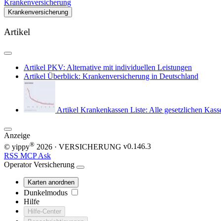
Krankenversicherung
Krankenversicherung
Artikel
Artikel
PKV: Alternative mit individuellen Leistungen
Artikel
Überblick: Krankenversicherung in Deutschland
Artikel
Krankenkassen Liste: Alle gesetzlichen Kass
Anzeige
®
© yippy
2026
· VERSICHERUNG
v0.146.3
RSS
MCP
Ask
Operator
Versicherung
Karten anordnen
Dunkelmodus
Hilfe
Hilfe-Center