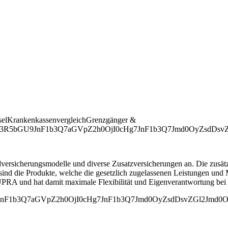
selKrankenkassenvergleichGrenzgänger &
gc3R5bGU9JnF1b3Q7aGVpZ2h0OjI0cHg7JnF1b3Q7Jmd0OyZsdDs
versicherungs­modelle und diverse Zusatzversicherungen an. Die zusät
nd die Produkte, welche die gesetzlich zugelassenen Leistungen und Me
UPRA und hat damit maximale Flexibilität und Eigenverantwortung bei
nF1b3Q7aGVpZ2h0OjI0cHg7JnF1b3Q7Jmd0OyZsdDsvZGl2Jmd0