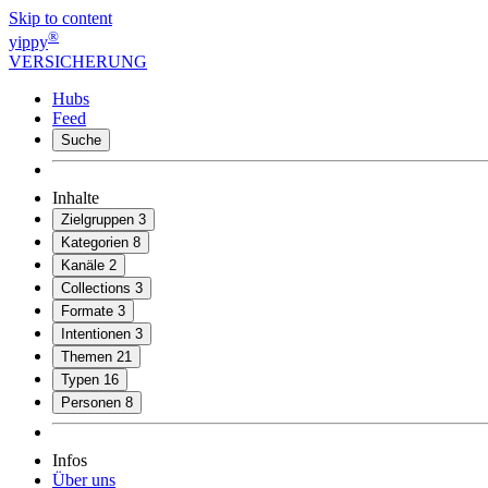
Skip to content
®
yippy
VERSICHERUNG
Hubs
Feed
Suche
Inhalte
Zielgruppen
3
Kategorien
8
Kanäle
2
Collections
3
Formate
3
Intentionen
3
Themen
21
Typen
16
Personen
8
Infos
Über uns