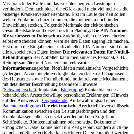
Missbrauch der Karte und das Erschleichen von Leistungen
verhindern. Demnach bietet die eGK aktuell nicht viel mehr als die
bisherige Krankenversichertenkarte. Erst im Laufe der Zeit sollen
weitere Funktionen hinzukommen, die momentan noch in der
Entwicklung stecken. Folgende Merkmale der elektronischen
Gesundheitskarte sind derzeit noch in Planung:
Die PIN-Nummer
für verbesserten Datenschutz
Zukünftig sollen die Versicherten
selbst entscheiden können, wem sie ihre Daten zugänglich machen.
Erst durch die Eingabe einer individuellen PIN-Nummer sind dann
alle gespeicherten Daten lesbar.
Die relevanten Daten für Notfall-
Behandlungen
Bei Notfällen kann medizinisches Personal, z. B.
Rettungssanitäter und Notärzte, auf
relevante
Informationen
zugreifen: Notfalldaten medizinische Vorgeschichte
(Allergien, Arzneimittelunverträglichkeiten) bis zu 20 Diagnosen
des Hausarztes sowie Fremdbefunde notfallrelevante Medikamente
mit detaillierter Beschreibung besondere Hinweise
(
Schwangerschaft
, Implantate,
Blutgruppe
) Kontaktdaten des
behandelnden Arztes freiwillige persönliche Erklärungen (Hinweis
auf den Ausweis zur
Organspende
, Aufbewahrungsort einer
Patientenverfügung
)
Der elektronische Arztbrief
Unverschlüsselte
Kommunikation zwischen den Leistungserbringern und den
Krankenkassen sollen so ersetzt werden und den Zugriff auf
Schriftstücke, Röntgenaufnahmen oder sonstige Dokumente
ermöglichen. Dabei könne nicht nur Zeit gespart, sondern auch die
schnellstmögliche Verfügbarkeit wichtiger Daten garantiert werden,