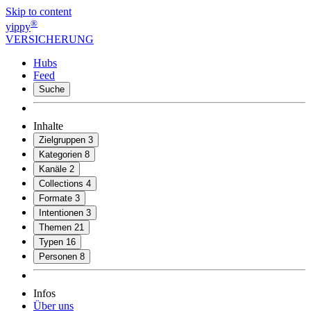
Skip to content
®
yippy
VERSICHERUNG
Hubs
Feed
Suche
Inhalte
Zielgruppen
3
Kategorien
8
Kanäle
2
Collections
4
Formate
3
Intentionen
3
Themen
21
Typen
16
Personen
8
Infos
Über uns