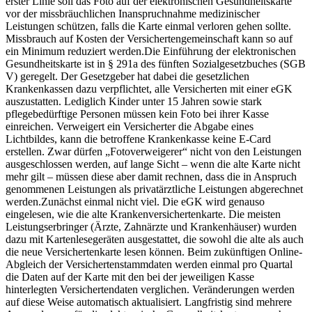
erster Linie soll das Foto auf der elektronischen Gesundheitskarte
vor der missbräuchlichen Inanspruchnahme medizinischer
Leistungen schützen, falls die Karte einmal verloren gehen sollte.
Missbrauch auf Kosten der Versichertengemeinschaft kann so auf
ein Minimum reduziert werden.Die Einführung der elektronischen
Gesundheitskarte ist in § 291a des fünften Sozialgesetzbuches (SGB
V) geregelt. Der Gesetzgeber hat dabei die gesetzlichen
Krankenkassen dazu verpflichtet, alle Versicherten mit einer eGK
auszustatten. Lediglich Kinder unter 15 Jahren sowie stark
pflegebedürftige Personen müssen kein Foto bei ihrer Kasse
einreichen. Verweigert ein Versicherter die Abgabe eines
Lichtbildes, kann die betroffene Krankenkasse keine E-Card
erstellen. Zwar dürfen „Fotoverweigerer“ nicht von den Leistungen
ausgeschlossen werden, auf lange Sicht – wenn die alte Karte nicht
mehr gilt – müssen diese aber damit rechnen, dass die in Anspruch
genommenen Leistungen als privatärztliche Leistungen abgerechnet
werden.Zunächst einmal nicht viel. Die eGK wird genauso
eingelesen, wie die alte Krankenversichertenkarte. Die meisten
Leistungserbringer (Ärzte, Zahnärzte und Krankenhäuser) wurden
dazu mit Kartenlesegeräten ausgestattet, die sowohl die alte als auch
die neue Versichertenkarte lesen können. Beim zukünftigen Online-
Abgleich der Versichertenstammdaten werden einmal pro Quartal
die Daten auf der Karte mit den bei der jeweiligen Kasse
hinterlegten Versichertendaten verglichen. Veränderungen werden
auf diese Weise automatisch aktualisiert. Langfristig sind mehrere