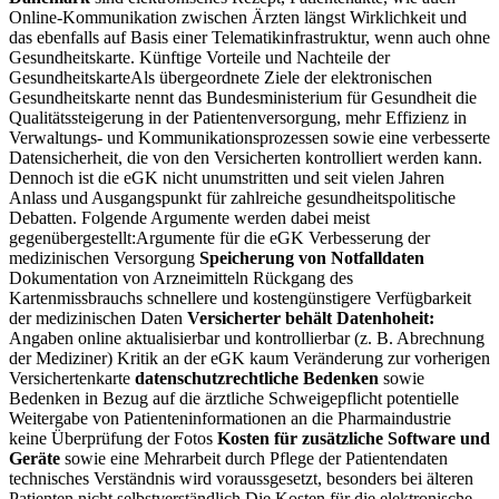
Online-Kommunikation zwischen Ärzten längst Wirklichkeit und
das ebenfalls auf Basis einer Telematik­infra­struktur, wenn auch ohne
Gesundheitskarte. Künftige Vorteile und Nachteile der
GesundheitskarteAls übergeordnete Ziele der elektronischen
Gesundheitskarte nennt das Bundesministerium für Gesundheit die
Qualitätssteigerung in der Patientenversorgung, mehr Effizienz in
Verwaltungs- und Kommunikationsprozessen sowie eine verbesserte
Datensicherheit, die von den Versicherten kontrolliert werden kann.
Dennoch ist die eGK nicht unumstritten und seit vielen Jahren
Anlass und Ausgangspunkt für zahlreiche gesundheitspolitische
Debatten. Folgende Argumente werden dabei meist
gegenübergestellt:Argumente für die eGK Verbesserung der
medizinischen Versorgung
Speicherung von Notfalldaten
Dokumentation von Arzneimitteln Rückgang des
Kartenmissbrauchs schnellere und kostengünstigere Verfügbarkeit
der medizinischen Daten
Versicherter behält Datenhoheit:
Angaben online aktualisierbar und kontrollierbar (z. B. Abrechnung
der Mediziner) Kritik an der eGK kaum Veränderung zur vorherigen
Versichertenkarte
datenschutzrechtliche Bedenken
sowie
Bedenken in Bezug auf die ärztliche Schweigepflicht potentielle
Weitergabe von Patienteninformationen an die Pharmaindustrie
keine Überprüfung der Fotos
Kosten für zusätzliche Software und
Geräte
sowie eine Mehrarbeit durch Pflege der Patientendaten
technisches Verständnis wird voraussgesetzt, besonders bei älteren
Patienten nicht selbstverständlich Die Kosten für die elektronische