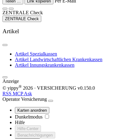
Per E-Mail
Teilen …
Link kopieren
ZENTRALE Check
ZENTRALE Check
Artikel
Artikel
Spezialkassen
Artikel
Landwirtschaftlichen Krankenkassen
Artikel
Innungskrankenkassen
Anzeige
®
© yippy
2026
· VERSICHERUNG
v0.150.0
RSS
MCP
Ask
Operator
Versicherung
Karten anordnen
Dunkelmodus
Hilfe
Hilfe-Center
Benachrichtigungen