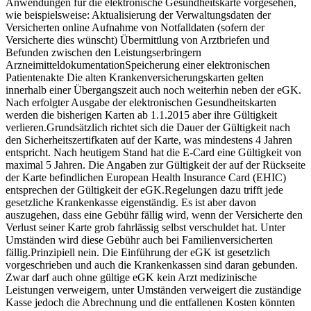
Anwendungen für die elektronische Gesundheitskarte vorgesehen,
wie beispielsweise: Aktualisierung der Verwaltungsdaten der
Versicherten online Aufnahme von Notfalldaten (sofern der
Versicherte dies wünscht) Übermittlung von Arztbriefen und
Befunden zwischen den Leistungserbringern
ArzneimitteldokumentationSpeicherung einer elektronischen
Patientenakte Die alten Krankenversicherungskarten gelten
innerhalb einer Übergangszeit auch noch weiterhin neben der eGK.
Nach erfolgter Ausgabe der elektronischen Gesundheitskarten
werden die bisherigen Karten ab 1.1.2015 aber ihre Gültigkeit
verlieren.Grundsätzlich richtet sich die Dauer der Gültigkeit nach
den Sicherheitszertifkaten auf der Karte, was mindestens 4 Jahren
entspricht. Nach heutigem Stand hat die E-Card eine Gültigkeit von
maximal 5 Jahren. Die Angaben zur Gültigkeit der auf der Rückseite
der Karte befindlichen European Health Insurance Card (EHIC)
entsprechen der Gültigkeit der eGK.Regelungen dazu trifft jede
gesetzliche Krankenkasse eigenständig. Es ist aber davon
auszugehen, dass eine Gebühr fällig wird, wenn der Versicherte den
Verlust seiner Karte grob fahrlässig selbst verschuldet hat. Unter
Umständen wird diese Gebühr auch bei Familienversicherten
fällig.Prinzipiell nein. Die Einführung der eGK ist gesetzlich
vorgeschrieben und auch die Krankenkassen sind daran gebunden.
Zwar darf auch ohne gültige eGK kein Arzt medizinische
Leistungen verweigern, unter Umständen verweigert die zuständige
Kasse jedoch die Abrechnung und die entfallenen Kosten könnten