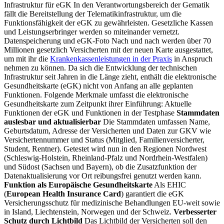
Infrastruktur für eGK In den Verantwortungsbereich der Gematik
fällt die Bereitstellung der Telematikinfrastruktur, um die
Funktionsfähigkeit der eGK zu gewährleisten. Gesetzliche Kassen
und Leistungserbringer werden so miteinander vernetzt.
Datenspeicherung und eGK-Foto Nach und nach werden über 70
Millionen gesetzlich Versicherten mit der neuen Karte ausgestattet,
um mit ihr die
Krankenkassenleistungen in der Praxis
in Anspruch
nehmen zu können. Da sich die Entwicklung der technischen
Infrastruktur seit Jahren in die Länge zieht, enthält die elektronische
Gesundheitskarte (eGK) nicht von Anfang an alle geplanten
Funktionen. Folgende Merkmale umfasst die elektronische
Gesundheitskarte zum Zeitpunkt ihrer Einführung: Aktuelle
Funktionen der eGK und Funktionen in der Testphase
Stammdaten
auslesbar und aktualisierbar
Die Stammdaten umfassen Name,
Geburtsdatum, Adresse der Versicherten und Daten zur GKV wie
Versichertennummer und Status (Mitglied, Familienversicherter,
Student, Rentner). Getestet wird nun in den Regionen Nordwest
(Schleswig-Holstein, Rheinland-Pfalz und Nordrhein-Westfalen)
und Südost (Sachsen und Bayern), ob die Zusatzfunktion der
Datenaktualisierung vor Ort reibungsfrei genutzt werden kann.
Funktion als Europäische Gesundheitskarte
Als EHIC
(
European Health Insurance Card
) garantiert die eGK
Versicherungsschutz für medizinische Behandlungen EU-weit sowie
in Island, Liechtenstein, Norwegen und der Schweiz.
Verbesserter
Schutz durch Lichtbild
Das Lichtbild der Versicherten soll den