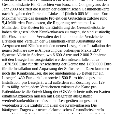
Gesundheitskarte Ein Gutachten von Booz and Company aus dem
Jahr 2009 beziffert die Kosten der elektronischen Gesundheitskarte
nach Angaben der Partei die Linke auf jährlich 665 Millionen Euro.
Maximal würde das gesamte Projekt den Gutachtern zufolge rund
5,4 Milliarden Euro kosten, die Regierung rechnet mit 1,4
Milliarden. Die Kosten für die Einführung der Gesundheitskarte
haben die gesetzlichen Krankenkassen zu tragen, sie sind zuständig
für: Einsammeln und Verwalten der Lichtbilder der Versicherten
Erstellen und Verteilen der Gesundheitskarten Ausstattung der
Arztpraxen und Kliniken mit den neuen Lesegeräten Installation der
neuen Software sowie Anpassung der bisherigen Praxis-EDV-
Systeme Allein in Sachsen, wo 6.600 Ärzte und 2.000 Zahnärzte
mit den Lesegeräten ausgestattet werden müssen, fallen circa
1.870.500 Euro für die Anschaffung der Geräte und 1.850.000 Euro
für die Installation und Anpassung der Software an. Dazu kommen
noch die Krankenhäuser, die pro angefangene 25 Betten für ein
Lesegerät 430 Euro erhalten sowie 1.500 Euro für die gesamte
Installation, pro Lesegerät wird außerdem ein Zuschlag von 129
Euro fällig. steht jedem Versicherten zukostet die Karte pro
Patientdauerte die Entwicklung der eGKVersicherte müssen Karten
erhaltenArztpraxen müssen mit Lesegeräten ausgestattet
werdenKrankenhäuser müssen mit Lesegeräten ausgestattet
werdenkostet die Einführung allein die Krankenkassen Die
häufigsten Fragen zur neuen elektronischen GesundheitskarteIn