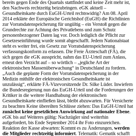
bereits gegen Ende des Quartals stattfindet und keine Zeit mehr ist,
den Nachweis rechtzeitig beizubringen. eGK aktuell –
Gesundheitskarte durch EuGH-Urteil rechtswidrig? Am 08. April
2014 erklärte der Europäische Gerichtshof (EuGH) die Richtlinien
zur Vorratsdatenspeicherung für ungültig – ein Verstoß gegen die
Grundrechte zur Achtung des Privatlebens und zum Schutz
personenbezogener Daten lag vor. Doch lediglich die Pflicht zur
Gesetzeseinführung wurde somit abgeschafft. Jedem Nationalstaat
steht es weiter frei, ein Gesetz zur Vorratsdatenspeicherung
verfassungskonform zu erlassen. Die Freie Ärzteschaft (FÄ), die
sich gegen die eGK ausspricht, nahm das EU-Urteil zum Anlass,
erneut den Verzicht auf – so wörtlich – „jegliche Art der
elektronischen Massenüberwachung“ in Deutschland zu fordern.
„Auch die geplante Form der Vorratsdatenspeicherung in der
Medizin mithilfe der elektronischen Gesundheitskarte ist
unzulässig“, erklärte FÄ-Vizevorsitzende Dr. Silke Lüder. Inwiefern
die Bundesregierung nun das EuGH-Urteil und die Forderungen der
Kritiker in die weitere Handhabung der elektronischen
Gesundheitskarte einfließen lässt, bleibt abzuwarten. Für Versicherte
zu beachten Keine übereilten Schlüsse ziehen: Das EuGH-Urteil hat
zunächst keine gesetzlichen Auswirkung auf nationaler Ebene
.
eGK bis auf Weiteres gültig: Nachzügler sind weiterhin
aufgefordert, bis Ende September 2014 ihr Foto einzureichen.
Reaktion der Kasse abwarten: Kommt es zu Änderungen,
werden
die Mitglieder rechtzeitig informiert
. Telematik: Gematik schafft