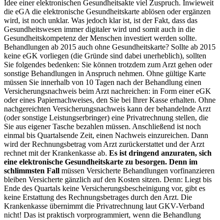
Idee einer elektronischen Gesundheitsakte viel Zuspruch. Inwieweit
die eGA die elektronische Gesundheitskarte ablösen oder ergänzen
wird, ist noch unklar. Was jedoch klar ist, ist der Fakt, dass das
Gesundheitswesen immer digitaler wird und somit auch in die
Gesundheitskompetenz der Menschen investiert werden sollte.
Behandlungen ab 2015 auch ohne Gesundheitskarte? Sollte ab 2015
keine eGK vorliegen (die Gründe sind dabei unerheblich), sollten
Sie folgendes bedenken: Sie können trotzdem zum Arzt gehen oder
sonstige Behandlungen in Anspruch nehmen. Ohne gültige Karte
müssen Sie innerhalb von 10 Tagen nach der Behandlung einen
Versicherungsnachweis beim Arzt nachreichen: in Form einer eGK
oder eines Papiernachweises, den Sie bei Ihrer Kasse erhalten. Ohne
nachgereichten Versicherungsnachweis kann der behandelnde Arzt
(oder sonstige Leistungserbringer) eine Privat­rechnung stellen, die
Sie aus eigener Tasche bezahlen müssen. Anschließend ist noch
einmal bis Quartalsende Zeit, einen Nachweis einzureichen. Dann
wird der Rechnungsbetrag vom Arzt zurückerstattet und der Arzt
rechnet mit der Krankenkasse ab.
Es ist dringend anzuraten, sich
eine elektronische Gesundheitskarte zu besorgen. Denn im
schlimmsten Fall
müssen Versicherte Behandlungen vorfinanzieren
bleiben Versicherte gänzlich auf den Kosten sitzen. Denn: Liegt bis
Ende des Quartals keine Versicherungsbescheinigung vor, gibt es
keine Erstattung des Rechnungsbetrages durch den Arzt. Die
Krankenkasse übernimmt die Privatrechnung laut GKV-Verband
nicht! Das ist praktisch vorprogrammiert, wenn die Behandlung