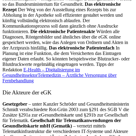
so das Bundesministerium für Gesundheit.
Das elektronische
Rezept
Der Weg von der Ausstellung eines Rezepts bis zur
Abholung in der Apotheke soll effizienter gestaltet werden und
künftig vollständig elektronisch ablaufen. Der
Kommunikationsprozess soll dann gänzlich ohne Ausdrucke
funktionieren.
Die elektronische Patientenakte
Würden alle
Diagnosen, Röntgenbilder und ähnliches über die eGK online
gespeichert werden, wäre das Anlegen von Ordnern und Akten in
der Arztpraxis hinfällig.
Das elektronische Patientenfach
In
Planung ist eine Funktion, die dem Versicherten das Eintragen
eigener Daten erlaubt. So könnten beispielsweise Blutzucker- oder
Blutdruckwerte regelmäßig eingetragen werden. Tipps der
Redaktion
E-Health – Digitalisierung im
Gesundheitssektor
Telemedizin – Ärztliche Versorgung über
Fernbehandlung
Die Akteure der eGK
Gesetzgeber
– unter Kanzler Schröder und Gesundheitsministerin
Schmidt verabschiedete Rot-Grün 2003 zum §291 des SGB V die
Zusätze §291a zur eGesundheitskarte und §291b zur Gesellschaft
für Telematik.
Gesellschaft für Telematikanwendungen der
Gesundheitskarte mbH (Gematik)
– vernetzt mittels
Telematikinfrastruktur die verschiedenen IT-Systeme und Akteure