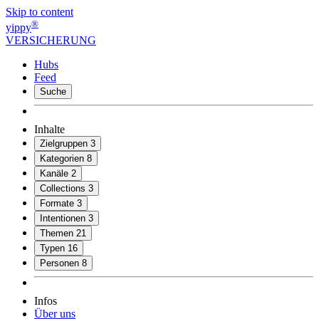
Skip to content
®
yippy
VERSICHERUNG
Hubs
Feed
Suche
Inhalte
Zielgruppen
3
Kategorien
8
Kanäle
2
Collections
3
Formate
3
Intentionen
3
Themen
21
Typen
16
Personen
8
Infos
Über uns