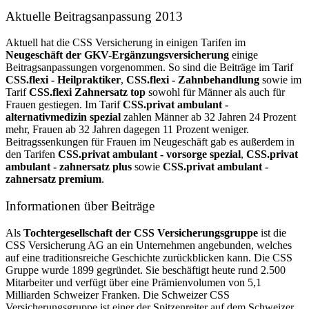
Aktuelle Beitragsanpassung 2013
Aktuell hat die CSS Versicherung in einigen Tarifen im
Neugeschäft der GKV-Ergänzungsversicherung
einige
Beitragsanpassungen vorgenommen. So sind die Beiträge im Tarif
CSS.flexi - Heilpraktiker
,
CSS.flexi - Zahnbehandlung
sowie im
Tarif
CSS.flexi Zahnersatz top
sowohl für Männer als auch für
Frauen gestiegen. Im Tarif
CSS.privat ambulant -
alternativmedizin spezial
zahlen Männer ab 32 Jahren 24 Prozent
mehr, Frauen ab 32 Jahren dagegen 11 Prozent weniger.
Beitragssenkungen für Frauen im Neugeschäft gab es außerdem in
den Tarifen
CSS.privat ambulant - vorsorge spezial
,
CSS.privat
ambulant - zahnersatz plus
sowie
CSS.privat ambulant -
zahnersatz premium
.
Informationen über Beiträge
Als
Tochtergesellschaft der CSS Versicherungsgruppe
ist die
CSS Versicherung AG an ein Unternehmen angebunden, welches
auf eine traditionsreiche Geschichte zurückblicken kann. Die CSS
Gruppe wurde 1899 gegründet. Sie beschäftigt heute rund 2.500
Mitarbeiter und verfügt über eine Prämienvolumen von 5,1
Milliarden Schweizer Franken. Die Schweizer CSS
Versicherungsgruppe ist einer der Spitzenreiter auf dem Schweizer