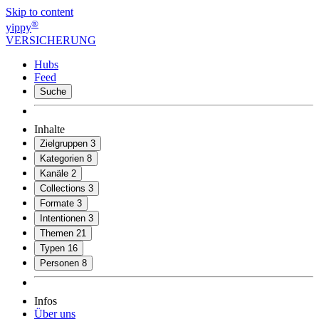
Skip to content
®
yippy
VERSICHERUNG
Hubs
Feed
Suche
Inhalte
Zielgruppen
3
Kategorien
8
Kanäle
2
Collections
3
Formate
3
Intentionen
3
Themen
21
Typen
16
Personen
8
Infos
Über uns