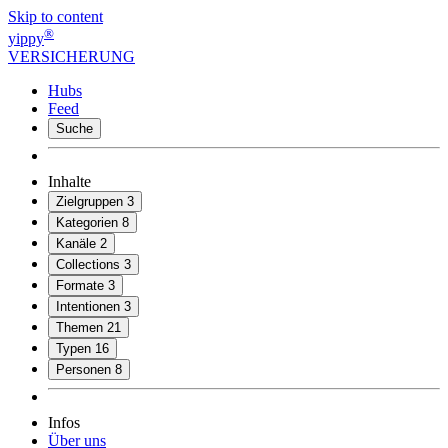
Skip to content
®
yippy
VERSICHERUNG
Hubs
Feed
Suche
Inhalte
Zielgruppen
3
Kategorien
8
Kanäle
2
Collections
3
Formate
3
Intentionen
3
Themen
21
Typen
16
Personen
8
Infos
Über uns