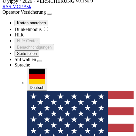
© yippy
2026
· VERSICHERUNG
v0.150.0
RSS
MCP
Ask
Operator
Versicherung
Karten anordnen
Dunkelmodus
Hilfe
Hilfe-Center
Benachrichtigungen
Seite teilen
Stil wählen
Sprache
Deutsch