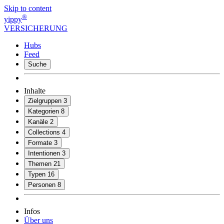
Skip to content
®
yippy
VERSICHERUNG
Hubs
Feed
Suche
Inhalte
Zielgruppen
3
Kategorien
8
Kanäle
2
Collections
4
Formate
3
Intentionen
3
Themen
21
Typen
16
Personen
8
Infos
Über uns