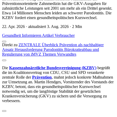
Präventionsorientierte Zahnmedizin hat die GKV-Ausgaben für
zahnärztliche Leistungen seit 2001 um mehr als ein Drittel gesenkt.
Etwa 14 Millionen Menschen leiden an schwerer Parodontitis. Die
KZBV fordert einen gesundheitspolitischen Kurswechsel.
22. Apr. 2026 · aktualisiert 3. Aug. 2026 · 2 Min
Gesundheit
Informieren
Artikel
Verbraucher
Direkt zu
ZENTRALE Überblick
Prävention als nachhaltiger
Ansatz
Herausforderung Parodontitis
Bürokratieabbau und
Regulierung von iMVZ
Themen
Verwandtes
Die
Kassenzahnärztliche Bundesvereinigung (KZBV)
begrüßt
die im Koalitionsvertrag von CDU, CSU und SPD verankerte
zentrale Rolle der
Prävention
, mahnt jedoch konkrete Maßnahmen
zur Umsetzung an. Martin Hendges, Vorsitzender des Vorstands der
KZBV, betont, dass ein gesundheitspolitischer Kurswechsel
notwendig sei, um die langfristige Stabilität der gesetzlichen
Krankenversicherung (GKV) zu sichern und die Versorgung zu
verbessern.