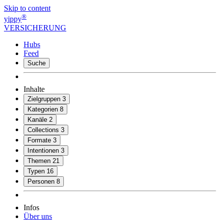
Skip to content
®
yippy
VERSICHERUNG
Hubs
Feed
Suche
Inhalte
Zielgruppen
3
Kategorien
8
Kanäle
2
Collections
3
Formate
3
Intentionen
3
Themen
21
Typen
16
Personen
8
Infos
Über uns