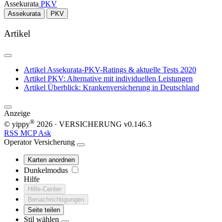
Assekurata
PKV
Assekurata
PKV
Artikel
Artikel
Assekurata-PKV-Ratings & aktuelle Tests 2020
Artikel
PKV: Alternative mit individuellen Leistungen
Artikel
Überblick: Krankenversicherung in Deutschland
Anzeige
®
© yippy
2026
· VERSICHERUNG
v0.146.3
RSS
MCP
Ask
Operator
Versicherung
Karten anordnen
Dunkelmodus
Hilfe
Hilfe-Center
Benachrichtigungen
Seite teilen
Stil wählen