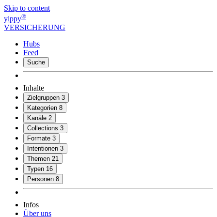
Skip to content
®
yippy
VERSICHERUNG
Hubs
Feed
Suche
Inhalte
Zielgruppen
3
Kategorien
8
Kanäle
2
Collections
3
Formate
3
Intentionen
3
Themen
21
Typen
16
Personen
8
Infos
Über uns