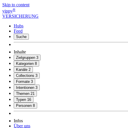
Skip to content
®
yippy
VERSICHERUNG
Hubs
Feed
Suche
Inhalte
Zielgruppen
3
Kategorien
8
Kanäle
2
Collections
3
Formate
3
Intentionen
3
Themen
21
Typen
16
Personen
8
Infos
Über uns