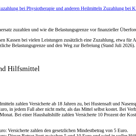
uzahlung bei Physiotherapie und anderen Heilmitteln
Zuzahlung bei K
ersatz zuzahlen und wie die Belastungsgrenze vor finanzieller Überfor
n Kassen bei vielen Leistungen zusätzlich eine Zuzahlung, etwa für A
etzliche Belastungsgrenze und den Weg zur Befreiung (Stand Juli 2026).
nd Hilfsmittel
dmitteln zahlen Versicherte ab 18 Jahren zu, bei Hustensaft und Nasen
, in jedem Fall aber nicht mehr, als das Mittel selbst kostet. Bei Verb
onat. Bei einer Haushaltshilfe zahlen Versicherte 10 Prozent der Kos
ro: Versicherte zahlen den gesetzlichen Mindestbetrag von 5 Euro.
o: Dieser Betrag liegt zwischen 5 und 10 Euro und wird in voller Höhe