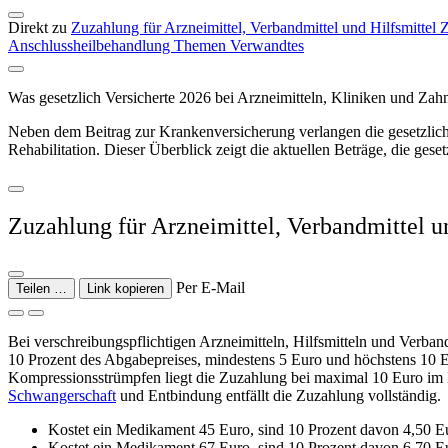
Direkt zu
Zuzahlung für Arzneimittel, Verbandmittel und Hilfsmittel
Z
Anschlussheilbehandlung
Themen
Verwandtes
Was gesetzlich Versicherte 2026 bei Arzneimitteln, Kliniken und Zahn
Neben dem Beitrag zur Krankenversicherung verlangen die gesetzliche
Rehabilitation. Dieser Überblick zeigt die aktuellen Beträge, die ges
Zuzahlung für Arzneimittel, Verbandmittel u
Per E-Mail
Teilen …
Link kopieren
Bei verschreibungspflichtigen Arzneimitteln, Hilfsmitteln und Verban
10 Prozent des Abgabepreises, mindestens 5 Euro und höchstens 10 Euro
Kompressionsstrümpfen liegt die Zuzahlung bei maximal 10 Euro im M
Schwangerschaft
und Entbindung entfällt die Zuzahlung vollständig.
Kostet ein Medikament 45 Euro, sind 10 Prozent davon 4,50 Eu
Kostet ein Medikament 67 Euro, sind 10 Prozent davon 6,70 Eur