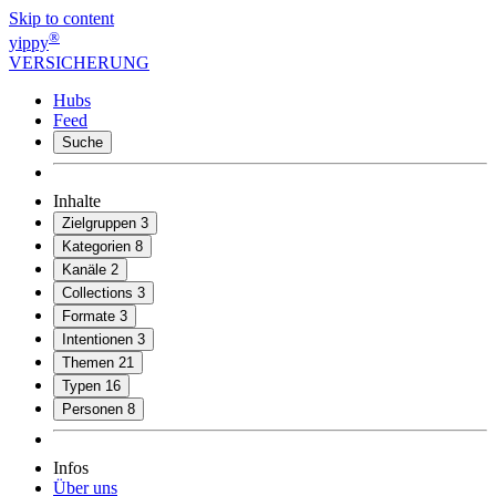
Skip to content
®
yippy
VERSICHERUNG
Hubs
Feed
Suche
Inhalte
Zielgruppen
3
Kategorien
8
Kanäle
2
Collections
3
Formate
3
Intentionen
3
Themen
21
Typen
16
Personen
8
Infos
Über uns