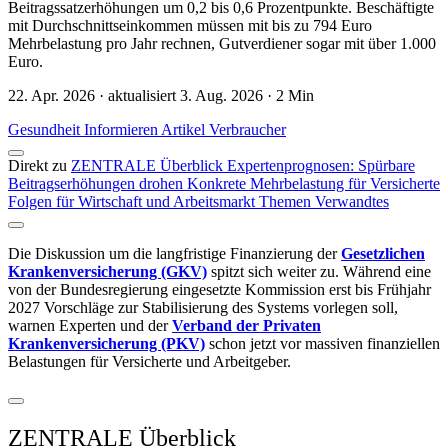
Beitragssatzerhöhungen um 0,2 bis 0,6 Prozentpunkte. Beschäftigte
mit Durchschnittseinkommen müssen mit bis zu 794 Euro
Mehrbelastung pro Jahr rechnen, Gutverdiener sogar mit über 1.000
Euro.
22. Apr. 2026 · aktualisiert 3. Aug. 2026 · 2 Min
Gesundheit
Informieren
Artikel
Verbraucher
Direkt zu
ZENTRALE Überblick
Expertenprognosen: Spürbare
Beitragserhöhungen drohen
Konkrete Mehrbelastung für Versicherte
Folgen für Wirtschaft und Arbeitsmarkt
Themen
Verwandtes
Die Diskussion um die langfristige Finanzierung der
Gesetzlichen
Krankenversicherung (GKV)
spitzt sich weiter zu. Während eine
von der Bundesregierung eingesetzte Kommission erst bis Frühjahr
2027 Vorschläge zur Stabilisierung des Systems vorlegen soll,
warnen Experten und der
Verband der Privaten
Krankenversicherung (PKV)
schon jetzt vor massiven finanziellen
Belastungen für Versicherte und Arbeitgeber.
ZENTRALE Überblick