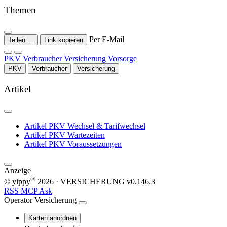
Themen
Per E-Mail
Teilen …
Link kopieren
PKV
Verbraucher
Versicherung
Vorsorge
PKV
Verbraucher
Versicherung
Artikel
Artikel
PKV Wechsel & Tarifwechsel
Artikel
PKV Wartezeiten
Artikel
PKV Voraussetzungen
Anzeige
®
© yippy
2026
· VERSICHERUNG
v0.146.3
RSS
MCP
Ask
Operator
Versicherung
Karten anordnen