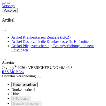
Vorsorge
Vorsorge
Artikel
Artikel
Krankenkassen-Zentrale (KKZ)
Artikel
Das bezahlt die Krankenkasse für Hilfsmittel
Artikel
Pflegeversicherung: Beitragserhöhung und neue
Leistungen
Anzeige
®
© yippy
2026
· VERSICHERUNG
v0.146.3
RSS
MCP
Ask
Operator
Versicherung
Karten anordnen
Dunkelmodus
Hilfe
Hilfe-Center
Benachrichtigungen