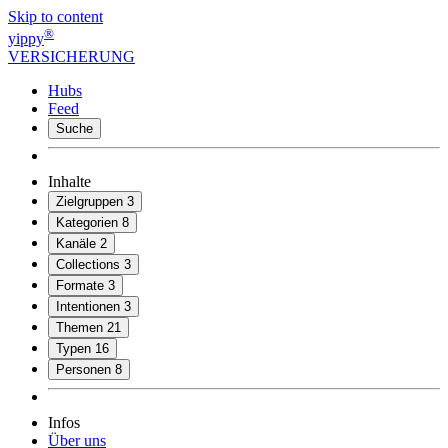
Skip to content
®
yippy
VERSICHERUNG
Hubs
Feed
Suche
Inhalte
Zielgruppen
3
Kategorien
8
Kanäle
2
Collections
3
Formate
3
Intentionen
3
Themen
21
Typen
16
Personen
8
Infos
Über uns