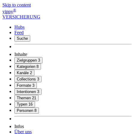
Skip to content
®
yippy
VERSICHERUNG
Hubs
Feed
Suche
Inhalte
Zielgruppen
3
Kategorien
8
Kanäle
2
Collections
3
Formate
3
Intentionen
3
Themen
21
Typen
16
Personen
8
Infos
Über uns