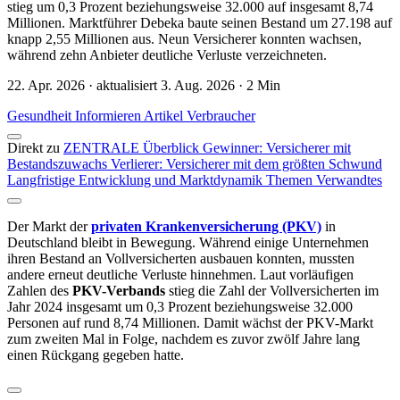
stieg um 0,3 Prozent beziehungsweise 32.000 auf insgesamt 8,74
Millionen. Marktführer Debeka baute seinen Bestand um 27.198 auf
knapp 2,55 Millionen aus. Neun Versicherer konnten wachsen,
während zehn Anbieter deutliche Verluste verzeichneten.
22. Apr. 2026 · aktualisiert 3. Aug. 2026 · 2 Min
Gesundheit
Informieren
Artikel
Verbraucher
Direkt zu
ZENTRALE Überblick
Gewinner: Versicherer mit
Bestandszuwachs
Verlierer: Versicherer mit dem größten Schwund
Langfristige Entwicklung und Marktdynamik
Themen
Verwandtes
Der Markt der
privaten Krankenversicherung (PKV)
in
Deutschland bleibt in Bewegung. Während einige Unternehmen
ihren Bestand an Vollversicherten ausbauen konnten, mussten
andere erneut deutliche Verluste hinnehmen. Laut vorläufigen
Zahlen des
PKV-Verbands
stieg die Zahl der Vollversicherten im
Jahr 2024 insgesamt um 0,3 Prozent beziehungsweise 32.000
Personen auf rund 8,74 Millionen. Damit wächst der PKV-Markt
zum zweiten Mal in Folge, nachdem es zuvor zwölf Jahre lang
einen Rückgang gegeben hatte.