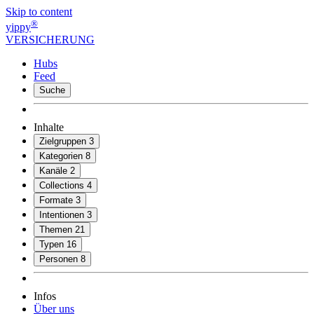
Skip to content
®
yippy
VERSICHERUNG
Hubs
Feed
Suche
Inhalte
Zielgruppen
3
Kategorien
8
Kanäle
2
Collections
4
Formate
3
Intentionen
3
Themen
21
Typen
16
Personen
8
Infos
Über uns