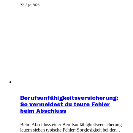
erheben. Der durchschnittliche Zusatzbeitrag liegt 2026
22. Apr. 2026
bei 2,9 Prozent nach 2,5 Prozent im Jahr 2025. Jede
Kasse kann sich bundesweit, regional oder
betriebsbezogen öffnen.
Berufsunfähigkeitsversicherung:
So vermeidest du teure Fehler
beim Abschluss
Beim Abschluss einer Berufsunfähigkeitsversicherung
lauern sieben typische Fehler: Sorglosigkeit bei der