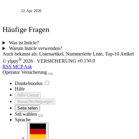
Tarifwahl, falsche Beantwortung von
Gesundheitsfragen, blinder Aktionismus,
22. Apr. 2026
unzureichende Anbieterprüfung, falsche Dynamik-
Wahl, falscher Bedarf und Fehlinterpretation von
Steuervorteilsprognosen.
Häufige Fragen
Was ist listicle?
Warum listicle verwenden?
Auch bekannt als:
Listenartikel, Nummerierte Liste, Top-10 Artikel
®
© yippy
2026
· VERSICHERUNG
v0.150.0
RSS
MCP
Ask
Operator
Versicherung
Dunkelmodus
Hilfe
Hilfe-Center
Benachrichtigungen
Seite teilen
Stil wählen
Sprache