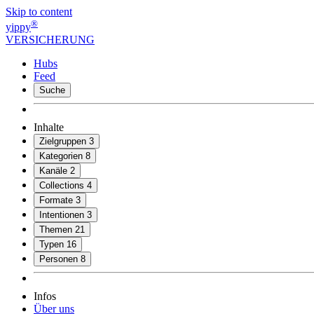
Skip to content
®
yippy
VERSICHERUNG
Hubs
Feed
Suche
Inhalte
Zielgruppen
3
Kategorien
8
Kanäle
2
Collections
4
Formate
3
Intentionen
3
Themen
21
Typen
16
Personen
8
Infos
Über uns