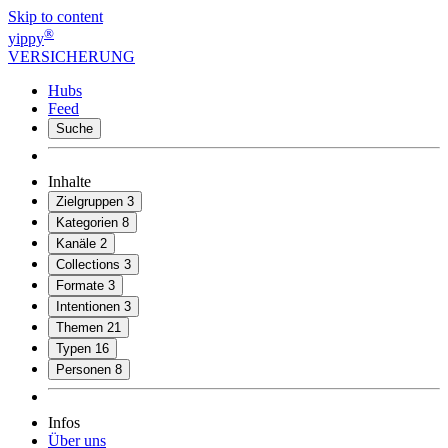
Skip to content
®
yippy
VERSICHERUNG
Hubs
Feed
Suche
Inhalte
Zielgruppen
3
Kategorien
8
Kanäle
2
Collections
3
Formate
3
Intentionen
3
Themen
21
Typen
16
Personen
8
Infos
Über uns