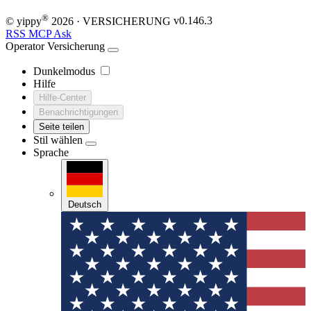
Prävention, Ernährung und Gesundheit, unterstützt
®
© yippy
2026
· VERSICHERUNG
v0.146.3
durch einen eigenen Podcast.
RSS
MCP
Ask
Operator
Versicherung
Dunkelmodus
Hilfe
Hilfe-Center
Benachrichtigungen
Seite teilen
Stil wählen
Sprache
Deutsch