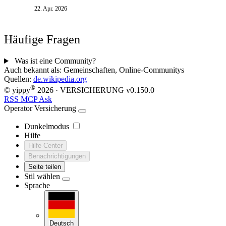
spüren. Die Schufa hat am 17. März ihr
22. Apr. 2026
Bewertungssystem erneuert mit einem einheitlichen
Score zwischen 100 und 999 Punkten. Verbraucher
können ihren Score erstmals kostenlos online einsehen.
Häufige Fragen
Was ist eine Community?
Auch bekannt als:
Gemeinschaften, Online-Communitys
Quellen:
de.wikipedia.org
®
© yippy
2026
· VERSICHERUNG
v0.150.0
RSS
MCP
Ask
Operator
Versicherung
Dunkelmodus
Hilfe
Hilfe-Center
Benachrichtigungen
Seite teilen
Stil wählen
Sprache
Deutsch