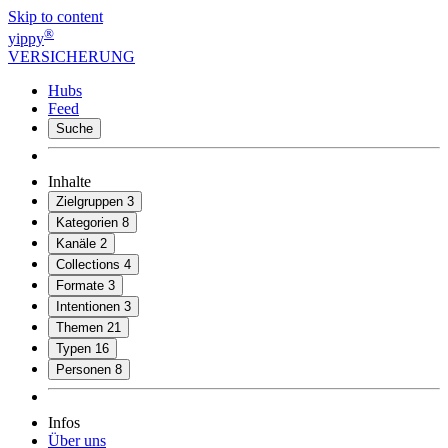
Skip to content
®
yippy
VERSICHERUNG
Hubs
Feed
Suche
Inhalte
Zielgruppen
3
Kategorien
8
Kanäle
2
Collections
4
Formate
3
Intentionen
3
Themen
21
Typen
16
Personen
8
Infos
Über uns